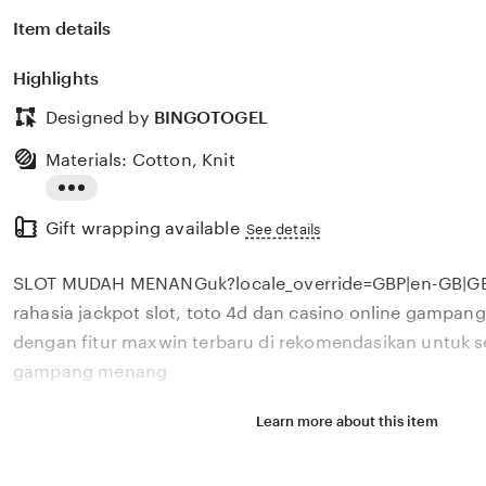
Item details
Highlights
Designed by
BINGOTOGEL
Materials: Cotton, Knit
Read
Gift wrapping available
the
See details
full
SLOT MUDAH MENANGuk?locale_override=GBP|en-GB|GB
description
rahasia jackpot slot, toto 4d dan casino online gampang
dengan fitur maxwin terbaru di rekomendasikan untuk s
gampang menang
Learn more about this item
Disebut sebagai situs gacor toto slot terpercaya, BIN
berbagai jenis games slot online dengan tingkat keme