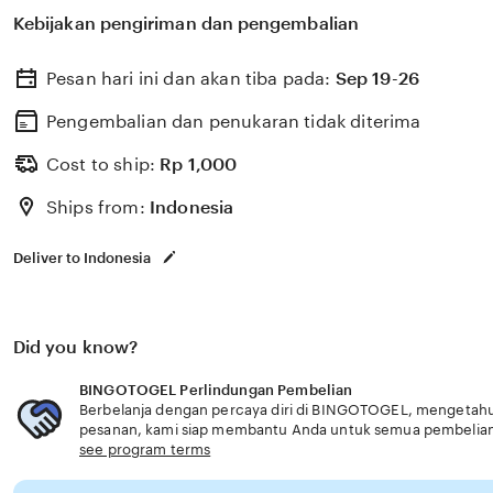
menang hari ini. Tentu BINGOTOGEL menjadi pilihan ya
Kebijakan pengiriman dan pengembalian
meraih kemenangan dengan peluang menang besar di si
terbaik hari ini tahun 2025 minimal deposit 1000 rupiah.
Pesan hari ini dan akan tiba pada:
Sep 19-26
Pengembalian dan penukaran tidak diterima
Cost to ship:
Rp
1,000
Ships from:
Indonesia
Deliver to Indonesia
Did you know?
BINGOTOGEL Perlindungan Pembelian
Berbelanja dengan percaya diri di BINGOTOGEL, mengetahui 
pesanan, kami siap membantu Anda untuk semua pembelia
see program terms