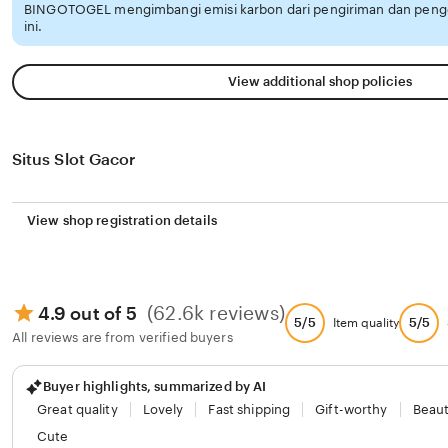
BINGOTOGEL mengimbangi emisi karbon dari pengiriman dan pen
ini.
View additional shop policies
Situs Slot Gacor
View shop registration details
(62.6k reviews)
4.9 out of 5
5/5
5/5
Item quality
All reviews are from verified buyers
Buyer highlights, summarized by AI
Great quality
Lovely
Fast shipping
Gift-worthy
Beaut
Cute