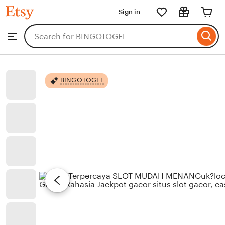
BINGOTOGEL
Sign in
Skip
to
Search
Browse
ontent
for
items
or
shops
BINGOTOGEL