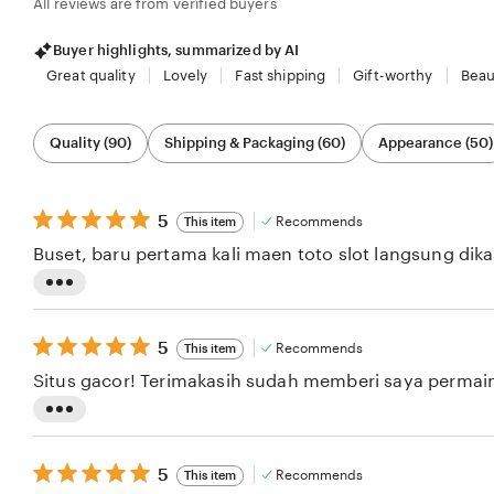
All reviews are from verified buyers
Buyer highlights, summarized by AI
Great quality
Lovely
Fast shipping
Gift-worthy
Beau
Filter
Quality (90)
Shipping & Packaging (60)
Appearance (50)
by
category
5
5
Recommends
This item
out
Buset, baru pertama kali maen toto slot langsung dik
of
5
stars
L
i
5
5
Recommends
This item
s
out
Situs gacor! Terimakasih sudah memberi saya permainan
of
t
5
i
stars
L
n
i
5
g
5
Recommends
This item
s
out