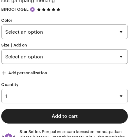
slot gampang menang
5
BINGOTOGEL
out
of
Color
5
stars
Size ∣ Add on
Add personalization
Quantity
Add to cart
Star Seller.
Penjual ini secara konsisten mendapatkan