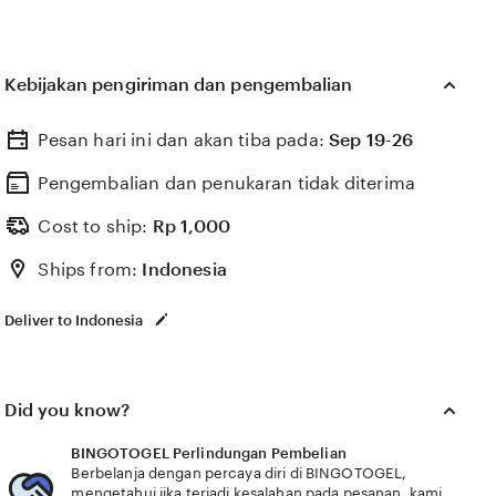
Disebut sebagai situs gacor toto slot terpercaya,
BINGOTOGEL menyediakan berbagai jenis games slot
Kebijakan pengiriman dan pengembalian
online dengan tingkat kemenangan tinggi gampang
menang hari ini. Tentu BINGOTOGEL menjadi pilihan
Pesan hari ini dan akan tiba pada:
Sep 19-26
yang tepat untuk Anda meraih kemenangan dengan
peluang menang besar di situs tergacor dan terbaik
Pengembalian dan penukaran tidak diterima
hari ini tahun 2025 minimal deposit 1000 rupiah.
Cost to ship:
Rp
1,000
Ships from:
Indonesia
Deliver to Indonesia
Did you know?
BINGOTOGEL Perlindungan Pembelian
Berbelanja dengan percaya diri di BINGOTOGEL,
mengetahui jika terjadi kesalahan pada pesanan, kami