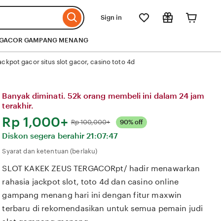
Sign in
 GACOR GAMPANG MENANG
pot gacor situs slot gacor, casino toto 4d
Banyak diminati. 52k orang membeli ini dalam 24 jam
terakhir.
Harga:
Rp 1,000+
Normal:
Rp 100,000+
90% off
Diskon segera berahir
21:07:47
Syarat dan ketentuan (berlaku)
SLOT KAKEK ZEUS TERGACORpt/ hadir menawarkan
rahasia jackpot slot, toto 4d dan casino online
gampang menang hari ini dengan fitur maxwin
terbaru di rekomendasikan untuk semua pemain judi