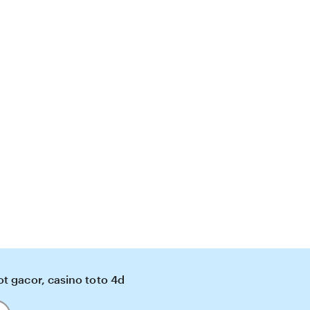
t gacor, casino toto 4d