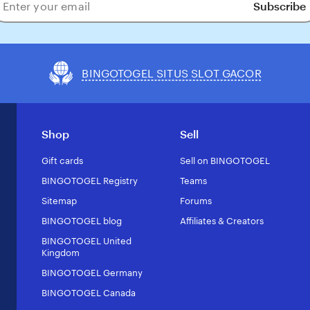
Subscribe
ter
our
ail
BINGOTOGEL SITUS SLOT GACOR
Shop
Sell
Gift cards
Sell on BINGOTOGEL
BINGOTOGEL Registry
Teams
Sitemap
Forums
BINGOTOGEL blog
Affiliates & Creators
BINGOTOGEL United
Kingdom
BINGOTOGEL Germany
BINGOTOGEL Canada