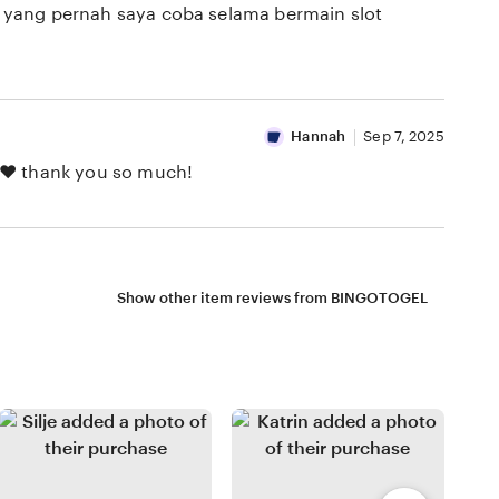
ni yang pernah saya coba selama bermain slot
Hannah
Sep 7, 2025
Gokil parah si ini situs gacor, buat aku langsung jatuh ❤️ thank you so much!
Show other item reviews from BINGOTOGEL