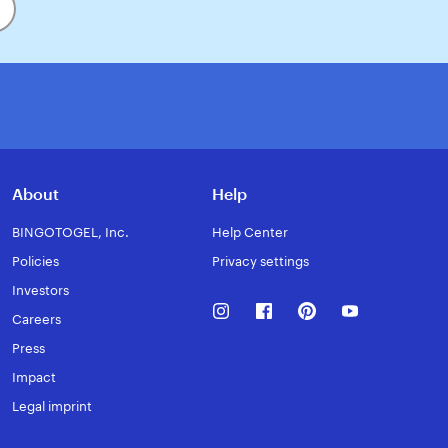
About
Help
BINGOTOGEL, Inc.
Help Center
Policies
Privacy settings
Investors
Instagram
Facebook
Pinterest
Youtube
Careers
Press
Impact
Legal imprint