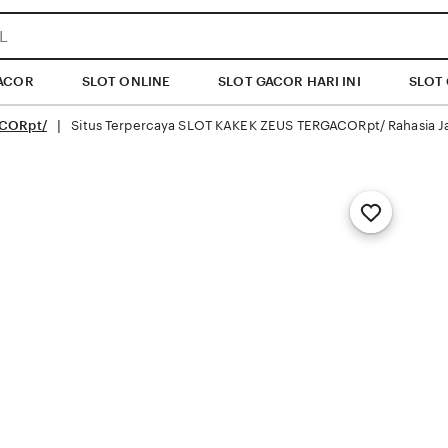
ACOR
SLOT ONLINE
SLOT GACOR HARI INI
SLOT
CORpt/
Situs Terpercaya SLOT KAKEK ZEUS TERGACORpt/ Rahasia Jack
 | 
Add
to
Favorites