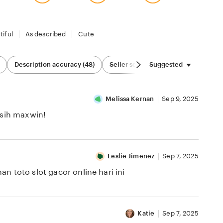
tiful
As described
Cute
Suggested
Description accuracy (48)
Seller service (19)
Sizing & Fit (1
Melissa Kernan
Sep 9, 2025
asih maxwin!
Leslie Jimenez
Sep 7, 2025
 toto slot gacor online hari ini
Katie
Sep 7, 2025