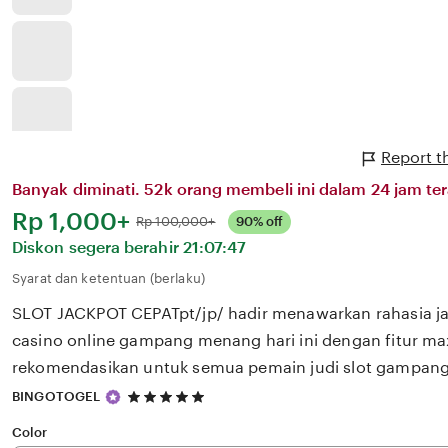
Report t
Banyak diminati. 52k orang membeli ini dalam 24 jam ter
Harga:
Rp 1,000+
Normal:
Rp 100,000+
90% off
Diskon segera berahir
21:07:47
Syarat dan ketentuan (berlaku)
SLOT JACKPOT CEPATpt/jp/ hadir menawarkan rahasia jac
casino online gampang menang hari ini dengan fitur ma
rekomendasikan untuk semua pemain judi slot gampa
5
BINGOTOGEL
out
of
Color
5