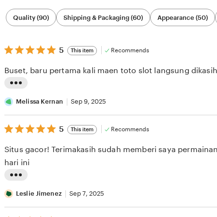
Filter
Quality (90)
Shipping & Packaging (60)
Appearance (50)
by
category
5
5
Recommends
This item
out
of
Buset, baru pertama kali maen toto slot langsung dikasi
5
stars
L
i
Melissa Kernan
Sep 9, 2025
s
5
t
5
Recommends
This item
out
i
of
Situs gacor! Terimakasih sudah memberi saya permainan 
5
n
stars
hari ini
g
r
L
e
i
Leslie Jimenez
Sep 7, 2025
v
s