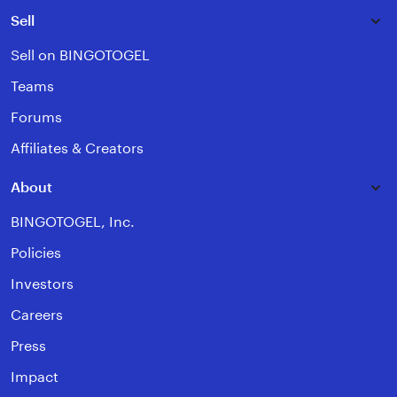
Sell
Sell on BINGOTOGEL
Teams
Forums
Affiliates & Creators
About
BINGOTOGEL, Inc.
Policies
Investors
Careers
Press
Impact