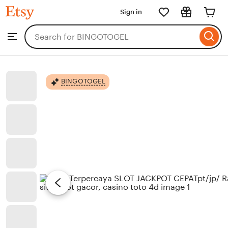
BINGOTOGEL
Sign in
Skip
to
Search
Browse
ontent
for
items
or
shops
BINGOTOGEL