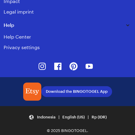
Impact
Legal imprint
Help
Help Center
Privacy settings
Instagram
Facebook
Pinterest
Youtube
Download the BINGOTOGEL App
Indonesia | English (US) | Rp (IDR)
© 2025 BINGOTOGEL.