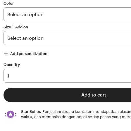
of
Color
5
stars
Size ∣ Add on
Add personalization
Quantity
Add to cart
Star Seller.
Penjual ini secara konsisten mendapatkan ulasan
waktu, dan membalas dengan cepat setiap pesan yang mere