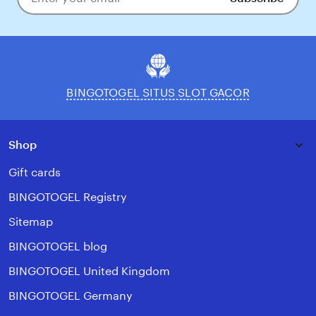
Enter
your
email
BINGOTOGEL SITUS SLOT GACOR
Shop
Gift cards
BINGOTOGEL Registry
Sitemap
BINGOTOGEL blog
BINGOTOGEL United Kingdom
BINGOTOGEL Germany