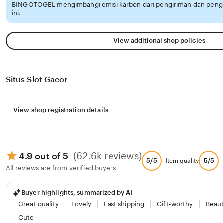
BINGOTOGEL mengimbangi emisi karbon dari pengiriman dan pen
ini.
View additional shop policies
Situs Slot Gacor
View shop registration details
(62.6k reviews)
4.9 out of 5
5/5
5/5
Item quality
All reviews are from verified buyers
Buyer highlights, summarized by AI
Great quality
Lovely
Fast shipping
Gift-worthy
Beaut
Cute