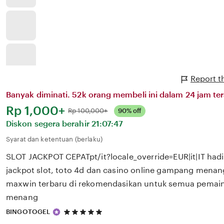
Report t
Banyak diminati. 52k orang membeli ini dalam 24 jam ter
Harga:
Rp 1,000+
Normal:
Rp 100,000+
90% off
Diskon segera berahir
21:07:47
Syarat dan ketentuan (berlaku)
SLOT JACKPOT CEPATpt/it?locale_override=EUR|it|IT had
jackpot slot, toto 4d dan casino online gampang menang 
maxwin terbaru di rekomendasikan untuk semua pemain
menang
5
BINGOTOGEL
out