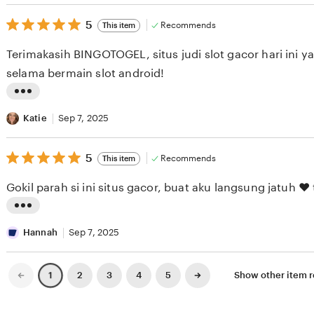
v
s
i
5
t
5
Recommends
This item
out
e
i
of
Terimakasih BINGOTOGEL, situs judi slot gacor hari ini 
5
w
n
stars
selama bermain slot android!
b
g
y
r
L
M
e
i
Katie
Sep 7, 2025
e
v
s
l
i
5
t
5
Recommends
This item
out
i
e
i
of
Gokil par
5
s
w
n
stars
s
b
g
L
a
y
r
i
Hannah
Sep 7, 2025
K
L
e
s
e
e
v
t
Previous
Next
2
3
4
5
Show other item
1
page
page
r
s
i
i
n
l
e
n