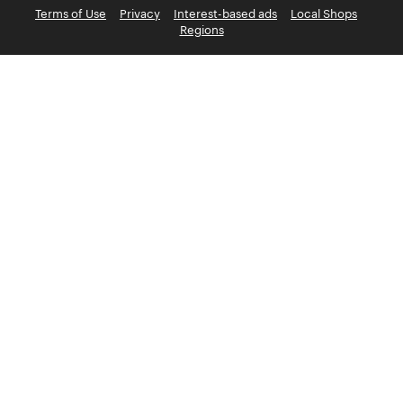
Terms of Use
Privacy
Interest-based ads
Local Shops
Regions