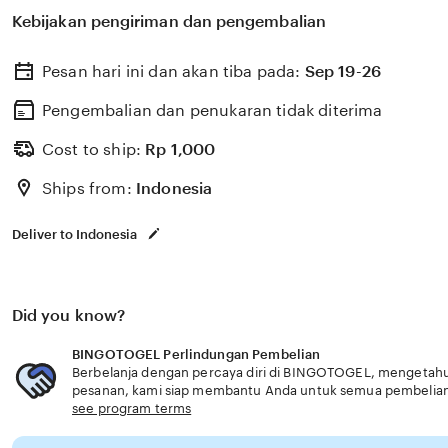
menang hari ini. Tentu BINGOTOGEL menjadi pilihan ya
Kebijakan pengiriman dan pengembalian
meraih kemenangan dengan peluang menang besar di si
terbaik hari ini tahun 2025 minimal deposit 1000 rupiah.
Pesan hari ini dan akan tiba pada:
Sep 19-26
Pengembalian dan penukaran tidak diterima
Cost to ship:
Rp
1,000
Ships from:
Indonesia
Deliver to Indonesia
Did you know?
BINGOTOGEL Perlindungan Pembelian
Berbelanja dengan percaya diri di BINGOTOGEL, mengetahui 
pesanan, kami siap membantu Anda untuk semua pembelia
see program terms