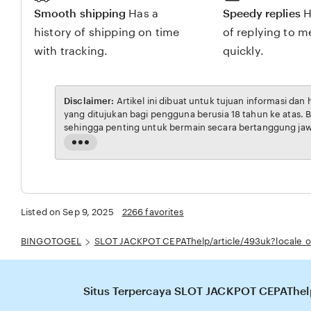
Smooth shipping
Has a
Speedy replies
H
history of shipping on time
of replying to 
with tracking.
quickly.
Disclaimer:
Artikel ini dibuat untuk tujuan informasi dan
yang ditujukan bagi pengguna berusia 18 tahun ke atas. B
sehingga penting untuk bermain secara bertanggung ja
berjudi sebagai sumber penghasilan utama. Semua ke
Read
pada faktor keberuntungan dan manajemen bermain dari
the
full
description
Listed on Sep 9, 2025
2266 favorites
BINGOTOGEL
SLOT JACKPOT CEPAThelp/article/493uk?locale_
Situs Terpercaya SLOT JACKPOT CEPAThelp/