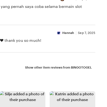
ni yang pernah saya coba selama bermain slot
Hannah
Sep 7, 2025
Gokil parah si ini situs gacor, buat aku langsung jatuh ❤️ thank you so much!
Show other item reviews from BINGOTOGEL