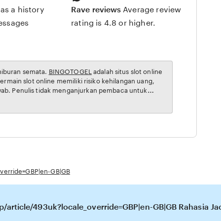
as a history
Rave reviews
Average review
messages
rating is 4.8 or higher.
 hiburan semata.
BINGOTOGEL
adalah situs slot online
ermain slot online memiliki risiko kehilangan uang,
wab. Penulis tidak menganjurkan pembaca untuk
menangan maupun kekalahan sepenuhnya bergantung
 masing-masing individu.
override=GBP|en-GB|GB
article/493uk?locale_override=GBP|en-GB|GB Rahasia Jackp