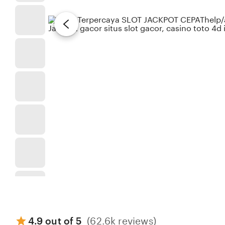
4.9 out of 5
(62.6k reviews)