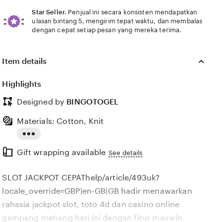
Star Seller.
Penjual ini secara konsisten mendapatkan
ulasan bintang 5, mengirim tepat waktu, dan membalas
dengan cepat setiap pesan yang mereka terima.
Item details
0)
Value (9)
Comfort (8)
Ease of use (2)
Condition (1)
Highlights
Designed by
BINGOTOGEL
Materials: Cotton, Knit
Read
Gift wrapping available
the
See details
full
SLOT JACKPOT CEPAThelp/article/493uk?
description
locale_override=GBP|en-GB|GB hadir menawarkan
rahasia jackpot slot, toto 4d dan casino online
gampang menang hari ini dengan fitur maxwin