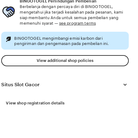
BINGOTOGEL Perlindungan Pembelian
Berbelanja dengan percaya diri di BINGOTOGEL,
mengetahui jika terjadi kesalahan pada pesanan, kami
siap membantu Anda untuk semua pembelian yang
memenuhi syarat —
see program terms
BINGOTOGEL mengimbangi emisi karbon dari
pengiriman dan pengemasan pada pembelian ini.
View additional shop policies
Situs Slot Gacor
View shop registration details