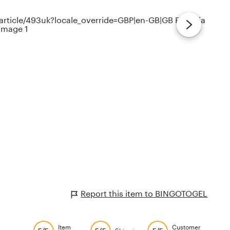
Report this item to BINGOTOGEL
Item
Customer