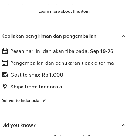
terbaru di rekomendasikan untuk semua pemain judi
Learn more about this item
slot gampang menang
Disebut sebagai situs gacor toto slot terpercaya,
Kebijakan pengiriman dan pengembalian
BINGOTOGEL menyediakan berbagai jenis games slot
online dengan tingkat kemenangan tinggi gampang
Pesan hari ini dan akan tiba pada:
Sep 19-26
menang hari ini. Tentu BINGOTOGEL menjadi pilihan
yang tepat untuk Anda meraih kemenangan dengan
Pengembalian dan penukaran tidak diterima
peluang menang besar di situs tergacor dan terbaik
Cost to ship:
Rp
1,000
hari ini tahun 2025 minimal deposit 1000 rupiah.
Ships from:
Indonesia
Deliver to Indonesia
Did you know?