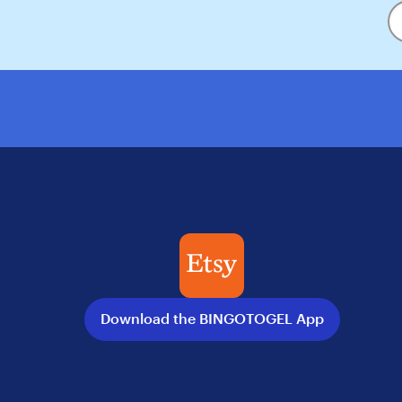
En
y
em
Download the BINGOTOGEL App