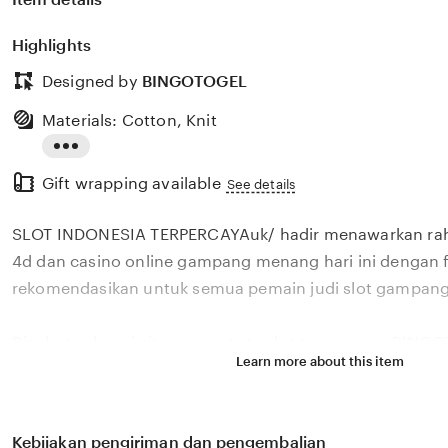
Highlights
Designed by
BINGOTOGEL
Materials: Cotton, Knit
Read
Gift wrapping available
the
See details
full
SLOT INDONESIA TERPERCAYAuk/ hadir menawarkan rahas
description
4d dan casino online gampang menang hari ini dengan f
rekomendasikan untuk semua pemain judi slot gampa
Disebut sebagai situs gacor toto slot terpercaya, BIN
Learn more about this item
berbagai jenis games slot online dengan tingkat keme
menang hari ini. Tentu BINGOTOGEL menjadi pilihan ya
meraih kemenangan dengan peluang menang besar di si
Kebijakan pengiriman dan pengembalian