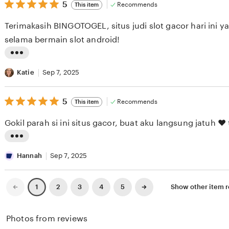
i
5
t
5
Recommends
This item
out
e
i
of
Terimakasih BINGOTOGEL, situs judi slot gacor hari ini 
5
w
n
stars
selama bermain slot android!
b
g
y
r
L
M
e
i
Katie
Sep 7, 2025
e
v
s
l
i
5
t
5
Recommends
This item
out
i
e
i
of
Gokil par
5
s
w
n
stars
s
b
g
L
a
y
r
i
Hannah
Sep 7, 2025
K
L
e
s
e
e
v
t
Previous
Next
2
3
4
5
Show other item
1
page
page
r
s
i
i
n
l
e
n
Photos from reviews
a
i
w
g