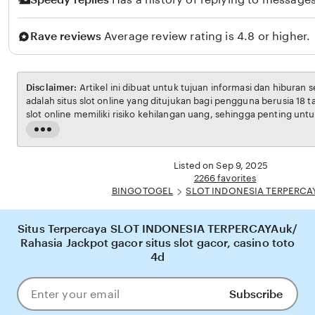
Rave reviews
Average review rating is 4.8 or higher.
Disclaimer:
Artikel ini dibuat untuk tujuan informasi dan hiburan 
adalah situs slot online yang ditujukan bagi pengguna berusia 18 
slot online memiliki risiko kehilangan uang, sehingga penting unt
bertanggung jawab. Penulis tidak menganjurkan pembaca untuk b
Read
penghasilan utama. Semua kemenangan maupun kekalahan sep
the
pada faktor keberuntungan dan manajemen bermain dari masing-m
full
Listed on Sep 9, 2025
description
2266 favorites
BINGOTOGEL
SLOT INDONESIA TERPERCA
Situs Terpercaya SLOT INDONESIA TERPERCAYAuk/
Rahasia Jackpot gacor situs slot gacor, casino toto
4d
Subscribe
Enter
your