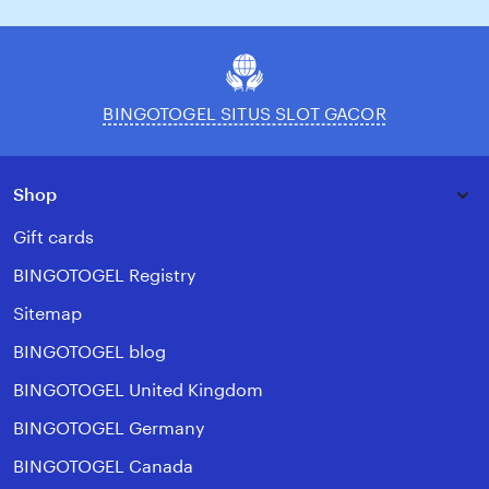
email
BINGOTOGEL SITUS SLOT GACOR
Shop
Gift cards
BINGOTOGEL Registry
Sitemap
BINGOTOGEL blog
BINGOTOGEL United Kingdom
BINGOTOGEL Germany
BINGOTOGEL Canada