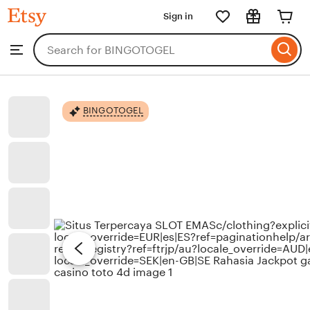
BINGOTOGEL
Sign in
Skip
to
Search
Browse
ontent
for
items
or
shops
BINGOTOGEL