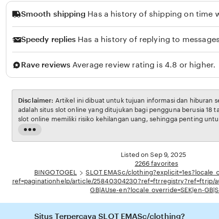
h
Smooth shipping
Has a history of shipping on time w
Speedy replies
Has a history of replying to messages
Rave reviews
Average review rating is 4.8 or higher.
Disclaimer:
Artikel ini dibuat untuk tujuan informasi dan hiburan 
adalah situs slot online yang ditujukan bagi pengguna berusia 18 
slot online memiliki risiko kehilangan uang, sehingga penting unt
bertanggung jawab. Penulis tidak menganjurkan pembaca untuk b
Read
penghasilan utama. Semua kemenangan maupun kekalahan sep
the
pada faktor keberuntungan dan manajemen bermain dari masing-m
full
Listed on Sep 9, 2025
description
2266 favorites
BINGOTOGEL
SLOT EMASc/clothing?explicit=1es?locale_
ref=paginationhelp/article/25840304230?ref=ftrregistry?ref=ftrjp/
GB|AUse-en?locale_override=SEK|en-GB|
Situs Terpercaya SLOT EMASc/clothing?