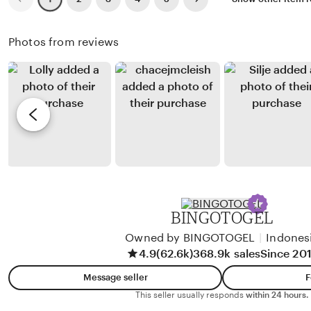
page
page
r
s
i
i
n
l
e
n
Photos from reviews
a
i
w
g
n
e
b
r
J
y
e
i
K
v
m
a
i
e
t
e
n
i
w
e
e
b
z
y
BINGOTOGEL
H
Owned by BINGOTOGEL
|
Indones
a
4.9
(62.6k)
368.9k sales
Since 20
n
n
Message seller
F
a
This seller usually responds
within 24 hours.