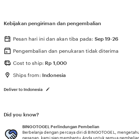
judi slot gampang menang
Disebut sebagai situs gacor toto slot terpercaya, BIN
Kebijakan pengiriman dan pengembalian
berbagai jenis games slot online dengan tingkat keme
menang hari ini. Tentu BINGOTOGEL menjadi pilihan ya
Pesan hari ini dan akan tiba pada:
Sep 19-26
meraih kemenangan dengan peluang menang besar di si
terbaik hari ini tahun 2025 minimal deposit 1000 rupiah.
Pengembalian dan penukaran tidak diterima
Cost to ship:
Rp
1,000
Ships from:
Indonesia
Deliver to Indonesia
Did you know?
BINGOTOGEL Perlindungan Pembelian
Berbelanja dengan percaya diri di BINGOTOGEL, mengetahui 
pesanan, kami siap membantu Anda untuk semua pembelia