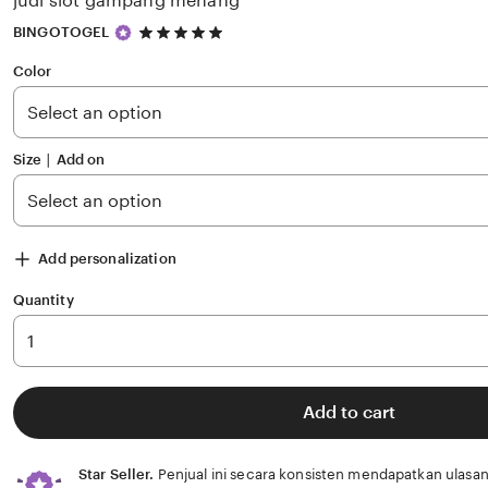
judi slot gampang menang
5
BINGOTOGEL
out
of
Color
5
stars
Size ∣ Add on
Add personalization
Quantity
Add to cart
Star Seller.
Penjual ini secara konsisten mendapatkan ulasan