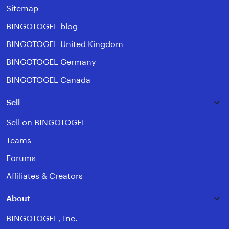
Sitemap
BINGOTOGEL blog
BINGOTOGEL United Kingdom
BINGOTOGEL Germany
BINGOTOGEL Canada
Sell
Sell on BINGOTOGEL
Teams
Forums
Affiliates & Creators
About
BINGOTOGEL, Inc.