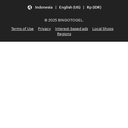
Indonesia | English (US) | Rp (IDR)
© 2025 BINGOTOGEL.
Terms of Use
Privacy
Interest-based ads
Local Shops
Regions