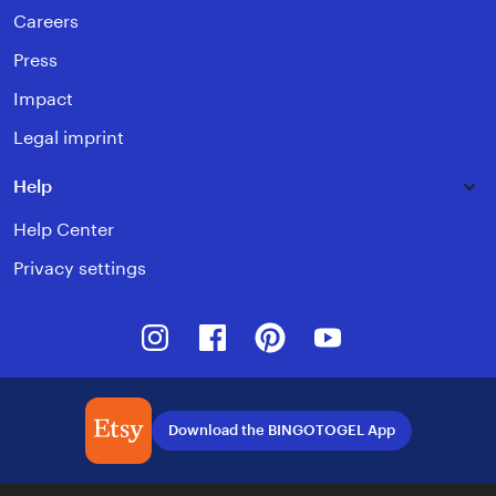
Careers
Press
Impact
Legal imprint
Help
Help Center
Privacy settings
Instagram
Facebook
Pinterest
Youtube
Download the BINGOTOGEL App