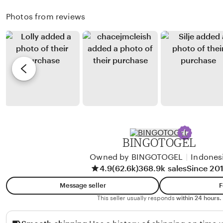
n
l
e
n
Photos from reviews
a
i
w
g
n
e
b
r
J
y
e
i
K
v
m
a
i
e
t
e
n
i
w
e
e
b
z
y
BINGOTOGEL
H
Owned by BINGOTOGEL
|
Indones
a
4.9
(62.6k)
368.9k sales
Since 20
n
n
Message seller
F
a
This seller usually responds
within 24 hours.
h