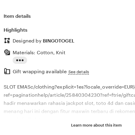
Item details
Highlights
Designed by
BINGOTOGEL
Materials: Cotton, Knit
Read
Gift wrapping available
the
See details
full
SLOT EMASc/clothing?explicit=1es?locale_override=EUR|
description
ref=paginationhelp/article/25840304230?ref=ftrie/giftca
hadir menawarkan rahasia jackpot slot, toto 4d dan ca
menang hari ini dengan fitur maxwin terbaru di rekom
pemain judi slot gampang menang
Learn more about this item