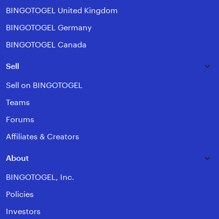
BINGOTOGEL United Kingdom
BINGOTOGEL Germany
BINGOTOGEL Canada
Sell
Sell on BINGOTOGEL
Teams
Forums
Affiliates & Creators
About
BINGOTOGEL, Inc.
Policies
Investors