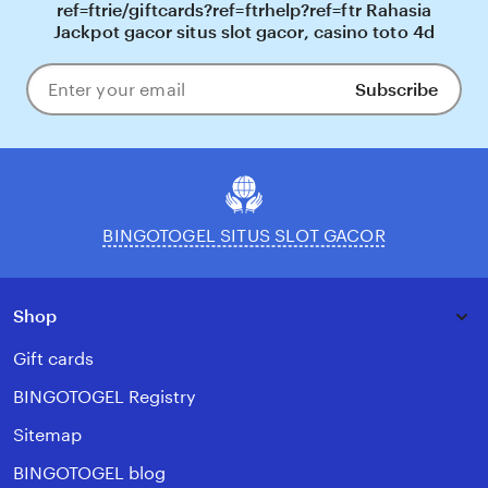
ref=ftrie/giftcards?ref=ftrhelp?ref=ftr Rahasia
Jackpot gacor situs slot gacor, casino toto 4d
Subscribe
Enter
your
email
BINGOTOGEL SITUS SLOT GACOR
Shop
Gift cards
BINGOTOGEL Registry
Sitemap
BINGOTOGEL blog