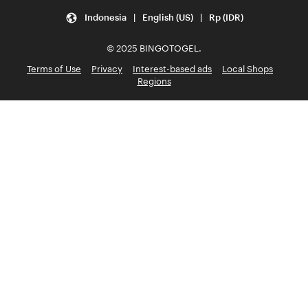
Indonesia | English (US) | Rp (IDR)
© 2025 BINGOTOGEL.
Terms of Use
Privacy
Interest-based ads
Local Shops
Regions