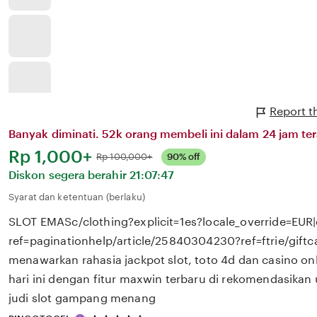
Report t
Banyak diminati. 52k orang membeli ini dalam 24 jam ter
Harga:
Rp 1,000+
Normal:
Rp 100,000+
90% off
Diskon segera berahir
21:07:47
Syarat dan ketentuan (berlaku)
SLOT EMASc/clothing?explicit=1es?locale_override=EUR|
ref=paginationhelp/article/25840304230?ref=ftrie/giftca
menawarkan rahasia jackpot slot, toto 4d dan casino 
hari ini dengan fitur maxwin terbaru di rekomendasika
judi slot gampang menang