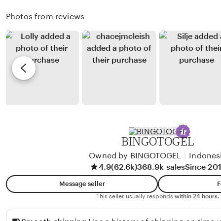
n
l
e
n
Photos from reviews
a
i
w
g
n
e
b
r
J
y
e
i
K
v
m
a
i
e
t
e
n
i
w
e
e
b
z
y
BINGOTOGEL
H
Owned by BINGOTOGEL
|
Indones
a
4.9
(62.6k)
368.9k sales
Since 20
n
n
Message seller
F
a
This seller usually responds
within 24 hours.
h