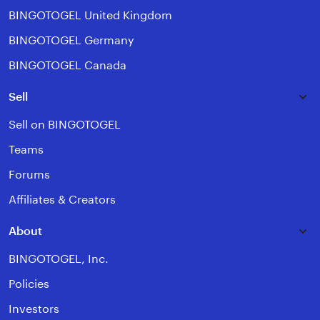
BINGOTOGEL United Kingdom
BINGOTOGEL Germany
BINGOTOGEL Canada
Sell
Sell on BINGOTOGEL
Teams
Forums
Affiliates & Creators
About
BINGOTOGEL, Inc.
Policies
Investors