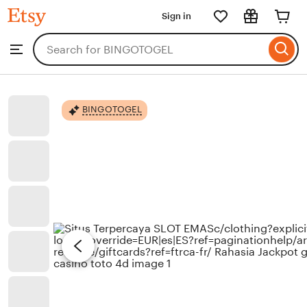
BINGOTOGEL
Sign in
Skip
to
Search
Browse
ontent
for
items
or
shops
BINGOTOGEL