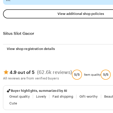
View additional shop policies
Situs Slot Gacor
View shop registration details
(62.6k reviews)
4.9 out of 5
5/5
5/5
Item quality
All reviews are from verified buyers
Buyer highlights, summarized by AI
Great quality
Lovely
Fast shipping
Gift-worthy
Beaut
Cute