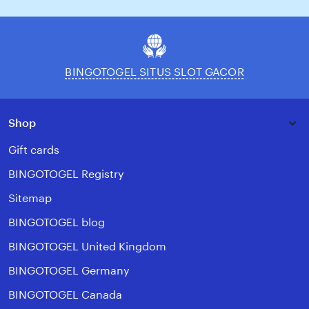
email
BINGOTOGEL SITUS SLOT GACOR
Shop
Gift cards
BINGOTOGEL Registry
Sitemap
BINGOTOGEL blog
BINGOTOGEL United Kingdom
BINGOTOGEL Germany
BINGOTOGEL Canada