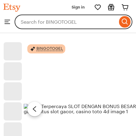
BINGOTOGEL
Sign in
Skip
to
Search
Browse
ontent
for
items
or
shops
BINGOTOGEL