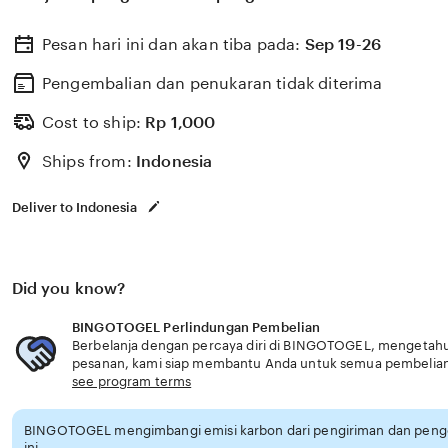
terbaik hari ini tahun 2025 minimal deposit 1000 rupiah.
Pesan hari ini dan akan tiba pada:
Sep 19-26
Pengembalian dan penukaran tidak diterima
Cost to ship:
Rp
1,000
Ships from:
Indonesia
Deliver to Indonesia
Did you know?
BINGOTOGEL Perlindungan Pembelian
Berbelanja dengan percaya diri di BINGOTOGEL, mengetahui 
pesanan, kami siap membantu Anda untuk semua pembelia
see program terms
BINGOTOGEL mengimbangi emisi karbon dari pengiriman dan pen
ini.