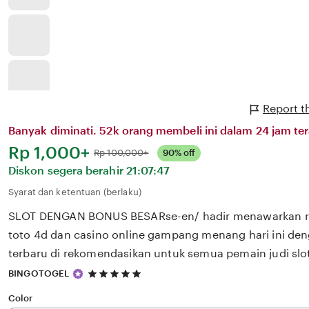
Report t
Banyak diminati. 52k orang membeli ini dalam 24 jam ter
Harga:
Rp 1,000+
Normal:
Rp 100,000+
90% off
Diskon segera berahir
21:07:47
Syarat dan ketentuan (berlaku)
SLOT DENGAN BONUS BESARse-en/ hadir menawarkan rah
toto 4d dan casino online gampang menang hari ini den
terbaru di rekomendasikan untuk semua pemain judi s
5
BINGOTOGEL
out
of
Color
5