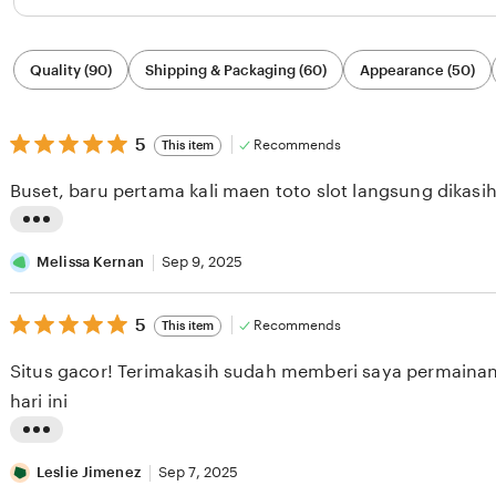
Filter
Quality (90)
Shipping & Packaging (60)
Appearance (50)
by
category
5
5
Recommends
This item
out
of
Buset, baru pertama kali maen toto slot langsung dikasi
5
stars
L
i
Melissa Kernan
Sep 9, 2025
s
5
t
5
Recommends
This item
out
i
of
Situs gacor! Terimakasih sudah memberi saya permainan 
5
n
stars
hari ini
g
r
L
e
i
Leslie Jimenez
Sep 7, 2025