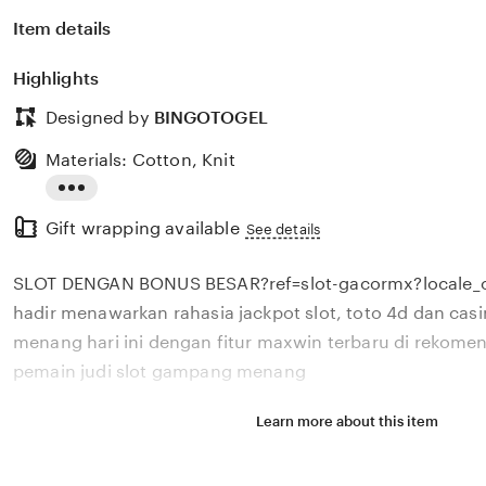
Item details
Highlights
Designed by
BINGOTOGEL
Materials: Cotton, Knit
Read
Gift wrapping available
the
See details
full
SLOT DENGAN BONUS BESAR?ref=slot-gacormx?locale_
description
hadir menawarkan rahasia jackpot slot, toto 4d dan ca
menang hari ini dengan fitur maxwin terbaru di rekom
pemain judi slot gampang menang
Learn more about this item
Disebut sebagai situs gacor toto slot terpercaya, BIN
berbagai jenis games slot online dengan tingkat keme