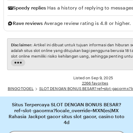
Speedy replies
Has a history of replying to messages
Rave reviews
Average review rating is 4.8 or higher.
Disclaimer:
Artikel ini dibuat untuk tujuan informasi dan hiburan 
adalah situs slot online yang ditujukan bagi pengguna berusia 18 
slot online memiliki risiko kehilangan uang, sehingga penting unt
bertanggung jawab. Penulis tidak menganjurkan pembaca untuk b
Read
penghasilan utama. Semua kemenangan maupun kekalahan sep
the
pada faktor keberuntungan dan manajemen bermain dari masing-m
full
Listed on Sep 9, 2025
description
2266 favorites
BINGOTOGEL
SLOT DENGAN BONUS BESAR?ref=slot-gacormx?lo
Situs Terpercaya SLOT DENGAN BONUS BESAR?
ref=slot-gacormx?locale_override=MXN|es|MX
Rahasia Jackpot gacor situs slot gacor, casino toto
4d