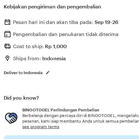
menang hari ini. Tentu BINGOTOGEL menjadi pilihan ya
Kebijakan pengiriman dan pengembalian
meraih kemenangan dengan peluang menang besar di si
terbaik hari ini tahun 2025 minimal deposit 1000 rupiah.
Pesan hari ini dan akan tiba pada:
Sep 19-26
Pengembalian dan penukaran tidak diterima
Cost to ship:
Rp
1,000
Ships from:
Indonesia
Deliver to Indonesia
Did you know?
BINGOTOGEL Perlindungan Pembelian
Berbelanja dengan percaya diri di BINGOTOGEL, mengetahui 
pesanan, kami siap membantu Anda untuk semua pembelia
see program terms