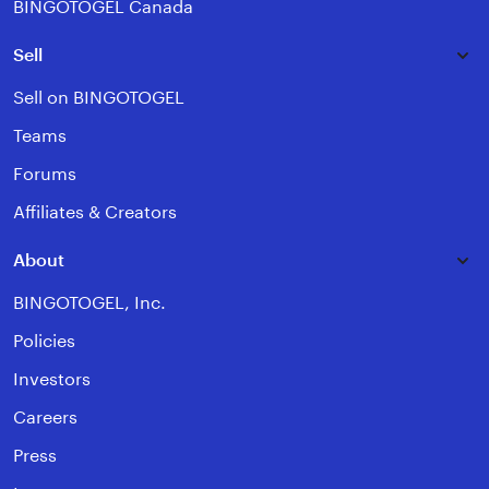
BINGOTOGEL Canada
Sell
Sell on BINGOTOGEL
Teams
Forums
Affiliates & Creators
About
BINGOTOGEL, Inc.
Policies
Investors
Careers
Press