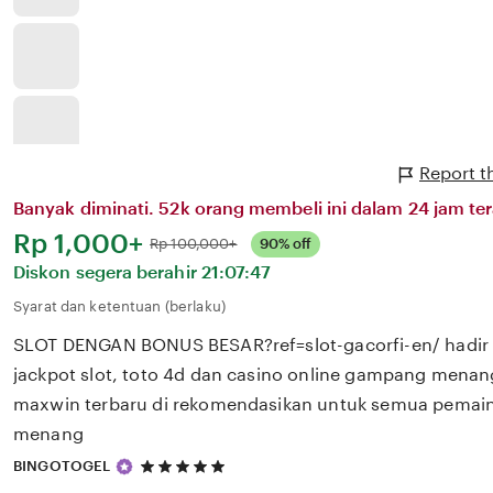
Report t
Banyak diminati. 52k orang membeli ini dalam 24 jam ter
Harga:
Rp 1,000+
Normal:
Rp 100,000+
90% off
Diskon segera berahir
21:07:47
Syarat dan ketentuan (berlaku)
SLOT DENGAN BONUS BESAR?ref=slot-gacorfi-en/ hadir
jackpot slot, toto 4d dan casino online gampang menang 
maxwin terbaru di rekomendasikan untuk semua pemain
menang
5
BINGOTOGEL
out