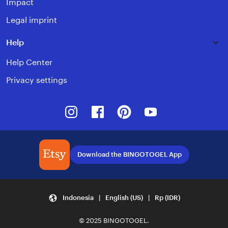
Impact
Legal imprint
Help
Help Center
Privacy settings
Instagram
Facebook
Pinterest
Youtube
Download the BINGOTOGEL App
Indonesia | English (US) | Rp (IDR)
© 2025 BINGOTOGEL.