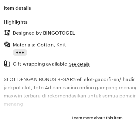
Item details
Highlights
Designed by
BINGOTOGEL
Materials: Cotton, Knit
Read
Gift wrapping available
the
See details
full
SLOT DENGAN BONUS BESAR?ref=slot-gacorfi-en/ hadir
description
jackpot slot, toto 4d dan casino online gampang menang 
maxwin terbaru di rekomendasikan untuk semua pemain
menang
Learn more about this item
Disebut sebagai situs gacor toto slot terpercaya, BIN
berbagai jenis games slot online dengan tingkat keme