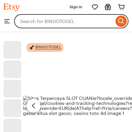
BINGOTOGEL
Sign in
Skip
to
Search
Browse
ontent
for
items
or
shops
BINGOTOGEL