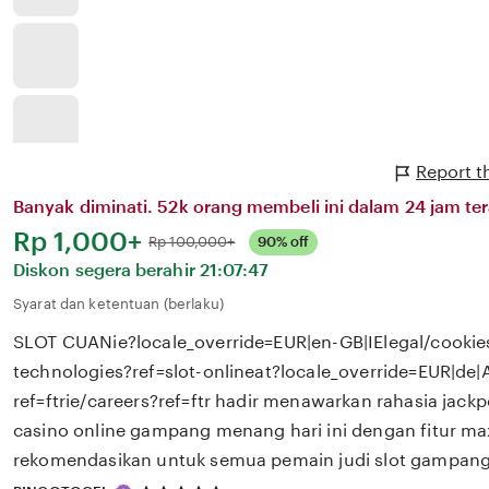
Report t
Banyak diminati. 52k orang membeli ini dalam 24 jam ter
Harga:
Rp 1,000+
Normal:
Rp 100,000+
90% off
Diskon segera berahir
21:07:47
Syarat dan ketentuan (berlaku)
SLOT CUANie?locale_override=EUR|en-GB|IElegal/cookie
technologies?ref=slot-onlineat?locale_override=EUR|de|
ref=ftrie/careers?ref=ftr hadir menawarkan rahasia jackp
casino online gampang menang hari ini dengan fitur ma
rekomendasikan untuk semua pemain judi slot gampa