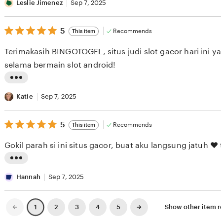
e
i
Leslie Jimenez
Sep 7, 2025
v
s
i
5
t
5
Recommends
This item
out
e
i
of
Terimakasih BINGOTOGEL, situs judi slot gacor hari ini 
5
w
n
stars
selama bermain slot android!
b
g
y
r
L
M
e
i
Katie
Sep 7, 2025
e
v
s
l
i
5
t
5
Recommends
This item
out
i
e
i
of
Gokil par
5
s
w
n
stars
s
b
g
L
a
y
r
i
Hannah
Sep 7, 2025
K
L
e
s
e
e
v
t
Previous
Next
2
3
4
5
Show other item
1
page
page
r
s
i
i