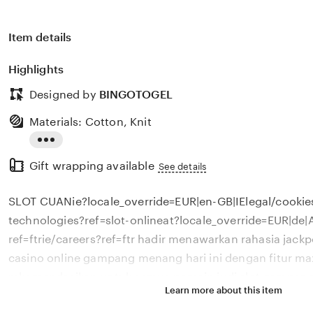
Item details
Highlights
Designed by
BINGOTOGEL
Materials: Cotton, Knit
Read
Gift wrapping available
the
See details
full
SLOT CUANie?locale_override=EUR|en-GB|IElegal/cookie
description
technologies?ref=slot-onlineat?locale_override=EUR|de|
ref=ftrie/careers?ref=ftr hadir menawarkan rahasia jackp
casino online gampang menang hari ini dengan fitur ma
rekomendasikan untuk semua pemain judi slot gampa
Learn more about this item