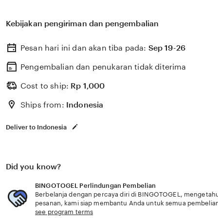
Disebut sebagai situs gacor toto slot terpercaya, BIN
berbagai jenis games slot online dengan tingkat keme
Kebijakan pengiriman dan pengembalian
menang hari ini. Tentu BINGOTOGEL menjadi pilihan ya
meraih kemenangan dengan peluang menang besar di si
Pesan hari ini dan akan tiba pada:
Sep 19-26
terbaik hari ini tahun 2025 minimal deposit 1000 rupiah.
Pengembalian dan penukaran tidak diterima
Cost to ship:
Rp
1,000
Ships from:
Indonesia
Deliver to Indonesia
Did you know?
BINGOTOGEL Perlindungan Pembelian
Berbelanja dengan percaya diri di BINGOTOGEL, mengetahui 
pesanan, kami siap membantu Anda untuk semua pembelia
see program terms