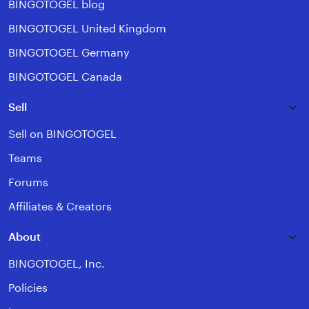
BINGOTOGEL blog
BINGOTOGEL United Kingdom
BINGOTOGEL Germany
BINGOTOGEL Canada
Sell
Sell on BINGOTOGEL
Teams
Forums
Affiliates & Creators
About
BINGOTOGEL, Inc.
Policies