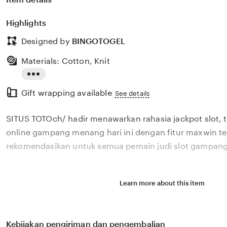
Highlights
Designed by
BINGOTOGEL
Materials: Cotton, Knit
Read
Gift wrapping available
the
See details
full
SITUS TOTOch/ hadir menawarkan rahasia jackpot slot, 
description
online gampang menang hari ini dengan fitur maxwin te
rekomendasikan untuk semua pemain judi slot gampa
Disebut sebagai situs gacor toto slot terpercaya, BIN
Learn more about this item
berbagai jenis games slot online dengan tingkat keme
menang hari ini. Tentu BINGOTOGEL menjadi pilihan ya
meraih kemenangan dengan peluang menang besar di si
Kebijakan pengiriman dan pengembalian