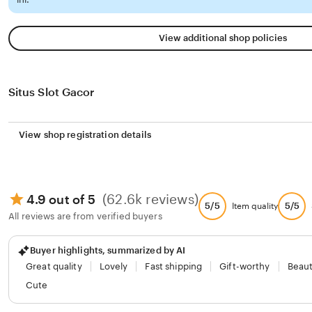
View additional shop policies
Situs Slot Gacor
View shop registration details
(62.6k reviews)
4.9 out of 5
5/5
5/5
Item quality
All reviews are from verified buyers
Buyer highlights, summarized by AI
Great quality
Lovely
Fast shipping
Gift-worthy
Beaut
Cute