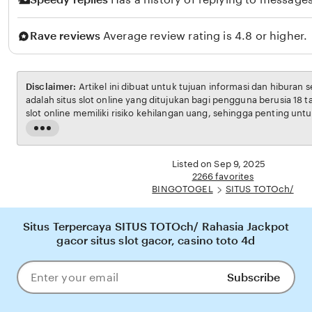
Rave reviews
Average review rating is 4.8 or higher.
Disclaimer:
Artikel ini dibuat untuk tujuan informasi dan hiburan 
adalah situs slot online yang ditujukan bagi pengguna berusia 18 
slot online memiliki risiko kehilangan uang, sehingga penting unt
bertanggung jawab. Penulis tidak menganjurkan pembaca untuk b
Read
penghasilan utama. Semua kemenangan maupun kekalahan sep
the
pada faktor keberuntungan dan manajemen bermain dari masing-m
full
Listed on Sep 9, 2025
description
2266 favorites
BINGOTOGEL
SITUS TOTOch/
Situs Terpercaya SITUS TOTOch/ Rahasia Jackpot
gacor situs slot gacor, casino toto 4d
Subscribe
Enter
your
email