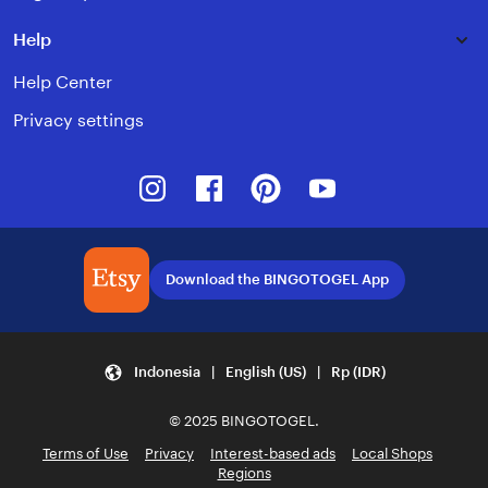
Help
Help Center
Privacy settings
Instagram
Facebook
Pinterest
Youtube
Download the BINGOTOGEL App
Indonesia | English (US) | Rp (IDR)
© 2025 BINGOTOGEL.
Terms of Use
Privacy
Interest-based ads
Local Shops
Regions