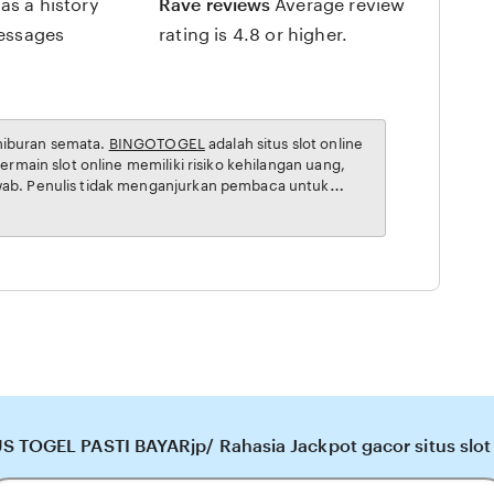
as a history
Rave reviews
Average review
messages
rating is 4.8 or higher.
 hiburan semata.
BINGOTOGEL
adalah situs slot online
ermain slot online memiliki risiko kehilangan uang,
wab. Penulis tidak menganjurkan pembaca untuk
menangan maupun kekalahan sepenuhnya bergantung
 masing-masing individu.
US TOGEL PASTI BAYARjp/ Rahasia Jackpot gacor situs slot 