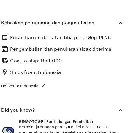
Disebut sebagai situs gacor toto slot terpercaya,
BINGOTOGEL menyediakan berbagai jenis games slot
Kebijakan pengiriman dan pengembalian
online dengan tingkat kemenangan tinggi gampang
menang hari ini. Tentu BINGOTOGEL menjadi pilihan
Pesan hari ini dan akan tiba pada:
Sep 19-26
yang tepat untuk Anda meraih kemenangan dengan
peluang menang besar di situs tergacor dan terbaik
Pengembalian dan penukaran tidak diterima
hari ini tahun 2025 minimal deposit 1000 rupiah.
Cost to ship:
Rp
1,000
Ships from:
Indonesia
Deliver to Indonesia
Did you know?
BINGOTOGEL Perlindungan Pembelian
Berbelanja dengan percaya diri di BINGOTOGEL,
mengetahui jika terjadi kesalahan pada pesanan, kami