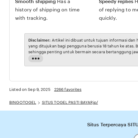
Smooth shipping
Has a
Speedy replies
H
history of shipping on time
of replying to 
with tracking.
quickly.
Disclaimer:
Artikel ini dibuat untuk tujuan informasi dan
yang ditujukan bagi pengguna berusia 18 tahun ke atas. B
sehingga penting untuk bermain secara bertanggung ja
berjudi sebagai sumber penghasilan utama. Semua ke
Read
pada faktor keberuntungan dan manajemen bermain dari
the
full
description
Listed on Sep 9, 2025
2266 favorites
BINGOTOGEL
SITUS TOGEL PASTI BAYARjp/
Situs Terpercaya SIT