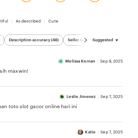
tiful
As described
Cute
Suggested
Description accuracy (48)
Seller service (19)
Sizing & Fit (1
Melissa Kernan
Sep 9, 2025
asih maxwin!
Leslie Jimenez
Sep 7, 2025
 toto slot gacor online hari ini
Katie
Sep 7, 2025