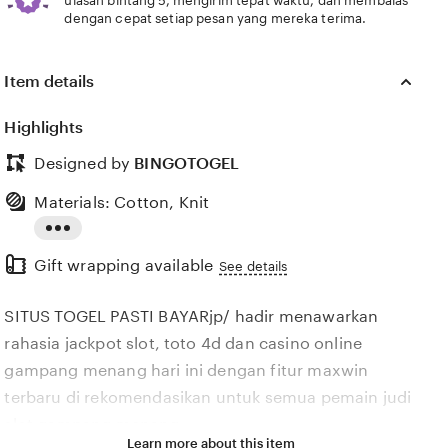
ulasan bintang 5, mengirim tepat waktu, dan membalas
dengan cepat setiap pesan yang mereka terima.
Item details
Highlights
0)
Value (9)
Comfort (8)
Ease of use (2)
Condition (1)
Designed by
BINGOTOGEL
Materials: Cotton, Knit
Read
Gift wrapping available
the
See details
full
SITUS TOGEL PASTI BAYARjp/ hadir menawarkan
description
rahasia jackpot slot, toto 4d dan casino online
gampang menang hari ini dengan fitur maxwin
terbaru di rekomendasikan untuk semua pemain judi
slot gampang menang
Learn more about this item