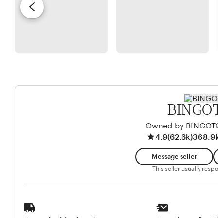
y
i
r
e
K
e
n
J
a
w
a
i
t
b
n
m
i
y
e
e
H
n
a
e
n
z
BINGO
n
a
Owned by BINGOT
4.9
(62.6k)
368.9k
h
Message seller
This seller usually res