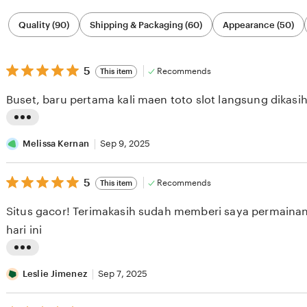
Filter
Quality (90)
Shipping & Packaging (60)
Appearance (50)
by
category
5
5
Recommends
This item
out
of
Buset, baru pertama kali maen toto slot langsung dikasi
5
stars
L
i
Melissa Kernan
Sep 9, 2025
s
5
t
5
Recommends
This item
out
i
of
Situs gacor! Terimakasih sudah memberi saya permainan 
5
n
stars
hari ini
g
r
L
e
i
Leslie Jimenez
Sep 7, 2025
v
s