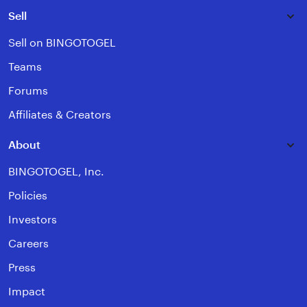
Sell
Sell on BINGOTOGEL
Teams
Forums
Affiliates & Creators
About
BINGOTOGEL, Inc.
Policies
Investors
Careers
Press
Impact