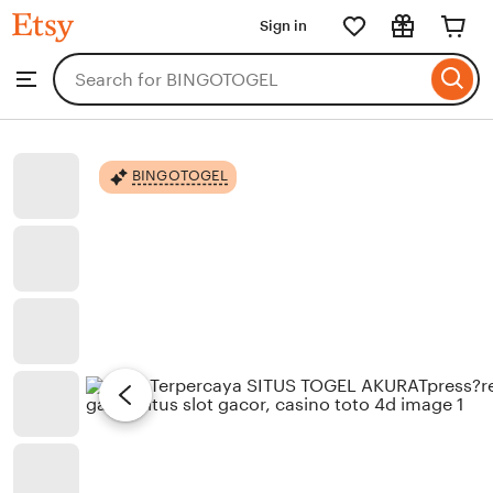
BINGOTOGEL
Sign in
Skip
to
Search
Browse
ontent
for
items
or
shops
BINGOTOGEL