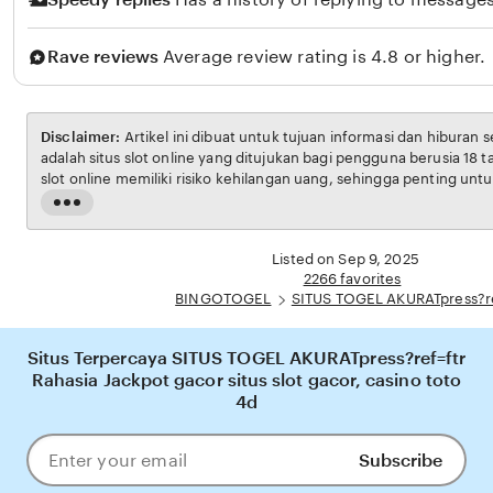
Rave reviews
Average review rating is 4.8 or higher.
Disclaimer:
Artikel ini dibuat untuk tujuan informasi dan hiburan 
adalah situs slot online yang ditujukan bagi pengguna berusia 18 
slot online memiliki risiko kehilangan uang, sehingga penting unt
bertanggung jawab. Penulis tidak menganjurkan pembaca untuk b
Read
penghasilan utama. Semua kemenangan maupun kekalahan sep
the
pada faktor keberuntungan dan manajemen bermain dari masing-m
full
Listed on Sep 9, 2025
description
2266 favorites
BINGOTOGEL
SITUS TOGEL AKURATpress?re
Situs Terpercaya SITUS TOGEL AKURATpress?ref=ftr
Rahasia Jackpot gacor situs slot gacor, casino toto
4d
Subscribe
Enter
your