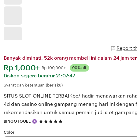
Report t
Banyak diminati. 52k orang membeli ini dalam 24 jam ter
Harga:
Rp 1,000+
Normal:
Rp 100,000+
90% off
Diskon segera berahir
21:07:47
Syarat dan ketentuan (berlaku)
SITUS SLOT ONLINE TERBAIKbe/ hadir menawarkan rahasi
4d dan casino online gampang menang hari ini dengan f
rekomendasikan untuk semua pemain judi slot gampa
5
BINGOTOGEL
out
of
Color
5