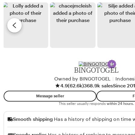
n
e
b
r
J
y
e
i
K
v
m
a
i
e
t
e
n
i
w
e
e
b
z
y
BINGOTOGEL
H
Owned by BINGOTOGEL
|
Indones
a
4.9
(62.6k)
368.9k sales
Since 20
n
n
Message seller
F
a
This seller usually responds
within 24 hours.
h
Smooth shipping
Has a history of shipping on time w
Speedy replies
Has a history of replying to messages