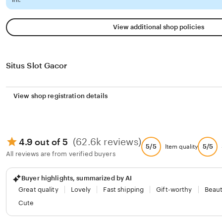
View additional shop policies
Situs Slot Gacor
View shop registration details
(62.6k reviews)
4.9 out of 5
5/5
5/5
Item quality
All reviews are from verified buyers
Buyer highlights, summarized by AI
Great quality
Lovely
Fast shipping
Gift-worthy
Beaut
Cute