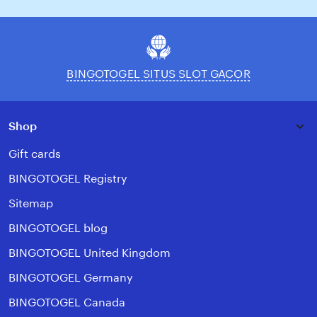
email
BINGOTOGEL SITUS SLOT GACOR
Shop
Gift cards
BINGOTOGEL Registry
Sitemap
BINGOTOGEL blog
BINGOTOGEL United Kingdom
BINGOTOGEL Germany
BINGOTOGEL Canada