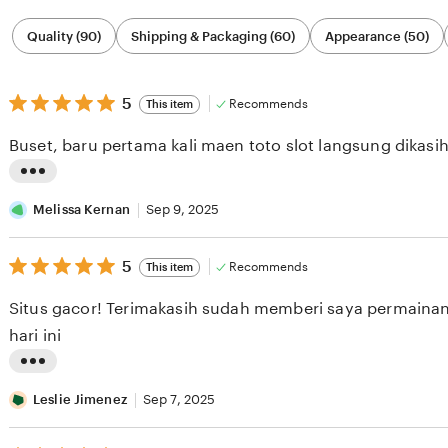
Filter
Quality (90)
Shipping & Packaging (60)
Appearance (50)
by
category
5
5
Recommends
This item
out
of
Buset, baru pertama kali maen toto slot langsung dikasi
5
stars
L
i
Melissa Kernan
Sep 9, 2025
s
5
t
5
Recommends
This item
out
i
of
Situs gacor! Terimakasih sudah memberi saya permainan 
5
n
stars
hari ini
g
r
L
e
i
Leslie Jimenez
Sep 7, 2025
v
s