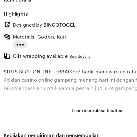
Highlights
Designed by
BINGOTOGEL
Materials: Cotton, Knit
Read
Gift wrapping available
the
See details
full
SITUS SLOT ONLINE TERBAIKbe/ hadir menawarkan rahasi
description
4d dan casino online gampang menang hari ini dengan f
rekomendasikan untuk semua pemain judi slot gampa
Disebut sebagai situs gacor toto slot terpercaya, BIN
Learn more about this item
berbagai jenis games slot online dengan tingkat keme
menang hari ini. Tentu BINGOTOGEL menjadi pilihan ya
meraih kemenangan dengan peluang menang besar di si
Kebijakan pengiriman dan pengembalian