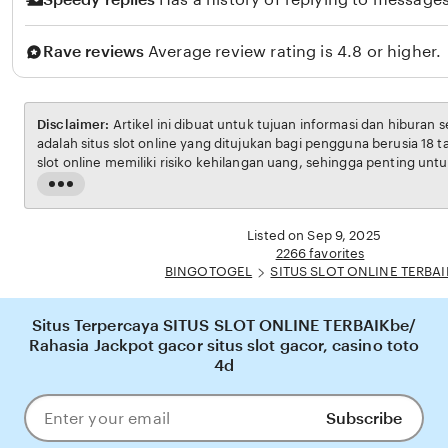
Rave reviews
Average review rating is 4.8 or higher.
Disclaimer:
Artikel ini dibuat untuk tujuan informasi dan hiburan 
adalah situs slot online yang ditujukan bagi pengguna berusia 18 
slot online memiliki risiko kehilangan uang, sehingga penting unt
bertanggung jawab. Penulis tidak menganjurkan pembaca untuk b
Read
penghasilan utama. Semua kemenangan maupun kekalahan sep
the
pada faktor keberuntungan dan manajemen bermain dari masing-m
full
Listed on Sep 9, 2025
description
2266 favorites
BINGOTOGEL
SITUS SLOT ONLINE TERBAI
Situs Terpercaya SITUS SLOT ONLINE TERBAIKbe/
Rahasia Jackpot gacor situs slot gacor, casino toto
4d
Subscribe
Enter
your