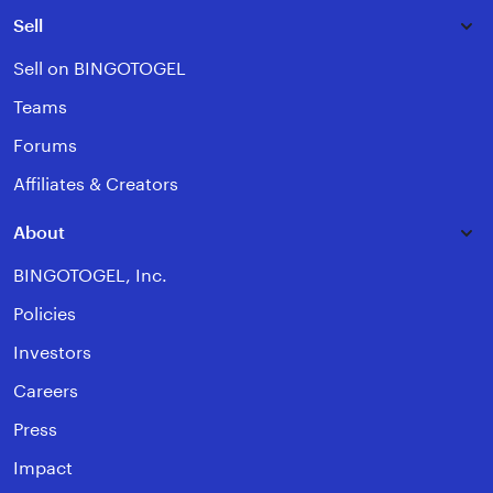
Sell
Sell on BINGOTOGEL
Teams
Forums
Affiliates & Creators
About
BINGOTOGEL, Inc.
Policies
Investors
Careers
Press
Impact