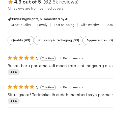
4.9 out of 5
(62.6k reviews)
All reviews are from verified buyers
Buyer highlights, summarized by AI
Great quality
Lovely
Fast shipping
Gift-worthy
Beau
Filter
Quality (90)
Shipping & Packaging (60)
Appearance (50)
by
category
5
5
Recommends
This item
out
Buset, baru pertama kali maen toto slot langsung dik
of
5
stars
L
i
5
5
Recommends
This item
s
out
Situs gacor! Terimakasih sudah memberi saya permainan
of
t
5
i
stars
L
n
i