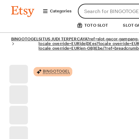
Skip
Search
BINGOTOGEL
to
Categories
for
Content
items
or
TOTO SLOT
SLOT G
shops
BINGOTOGEL
SITUS JUDI TERPERCAYA?ref=slot-gacor-gampan
locale_override=EUR|de|DEes?locale_override=EUR
locale_override=EUR|en-GB|IEbe/?ref=breadcrumb_
BINGOTOGEL