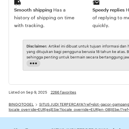
Smooth shipping
Has a
Speedy replies
H
history of shipping on time
of replying to 
with tracking.
quickly.
Disclaimer:
Artikel ini dibuat untuk tujuan informasi dan
yang ditujukan bagi pengguna berusia 18 tahun ke atas. B
sehingga penting untuk bermain secara bertanggung ja
berjudi sebagai sumber penghasilan utama. Semua ke
Read
pada faktor keberuntungan dan manajemen bermain dari
the
full
description
Listed on Sep 9, 2025
2266 favorites
BINGOTOGEL
SITUS JUDI TERPERCAYA?ref=slot-gacor-gampan
locale_override=EUR|es|ESie?locale_override=EUR|en-GB|IEbe/?ref