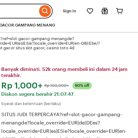
Sign in
 GACOR GAMPANG MENANG
YA?ref=slot-gacor-gampang-menangde?
ride=EUR|es|ESie?locale_override=EUR|en-GB|IEbe/?
 gacor situs slot gacor, casino toto 4d
Banyak diminati. 52k orang membeli ini dalam 24 jam
terakhir.
Harga:
Rp 1,000+
Normal:
Rp 100,000+
90% off
Diskon segera berahir
21:07:47
Syarat dan ketentuan (berlaku)
SITUS JUDI TERPERCAYA?ref=slot-gacor-gampang-
menangde?locale_override=EUR|de|DEes?
locale_override=EUR|es|ESie?locale_override=EUR|en-