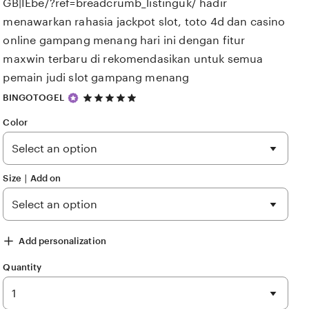
GB|IEbe/?ref=breadcrumb_listinguk/ hadir
menawarkan rahasia jackpot slot, toto 4d dan casino
online gampang menang hari ini dengan fitur
maxwin terbaru di rekomendasikan untuk semua
pemain judi slot gampang menang
5
BINGOTOGEL
out
of
Color
5
stars
Size ∣ Add on
Add personalization
Quantity