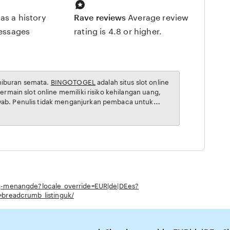
as a history
Rave reviews
Average review
messages
rating is 4.8 or higher.
 hiburan semata.
BINGOTOGEL
adalah situs slot online
ermain slot online memiliki risiko kehilangan uang,
wab. Penulis tidak menganjurkan pembaca untuk
menangan maupun kekalahan sepenuhnya bergantung
 masing-masing individu.
g-menangde?locale_override=EUR|de|DEes?
=breadcrumb_listinguk/