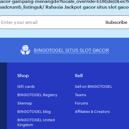
gacor-gampang-menangde?locale_override=EUR|de|DEes?lo
eadcrumb_listinguk/ Rahasia Jackpot gacor situs slot gacor
Subscribe
ter
our
ail
BINGOTOGEL SITUS SLOT GACOR
Shop
Sell
Gift cards
Sell on BINGOTOGEL
BINGOTOGEL Registry
Teams
Sitemap
Forums
BINGOTOGEL blog
Affiliates & Creators
BINGOTOGEL United
Kingdom