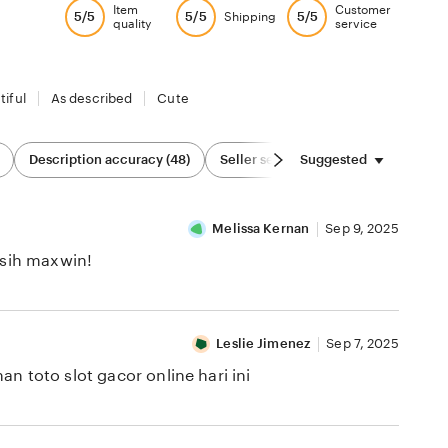
Item
Customer
5/5
5/5
5/5
Shipping
quality
service
tiful
As described
Cute
Suggested
Description accuracy (48)
Seller service (19)
Sizing & Fit (1
Melissa Kernan
Sep 9, 2025
asih maxwin!
Leslie Jimenez
Sep 7, 2025
 toto slot gacor online hari ini