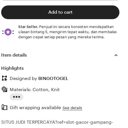
Add to cart
Star Seller.
Penjual ini secara konsisten mendapatkan
ulasan bintang 5, mengirim tepat waktu, dan membalas
dengan cepat setiap pesan yang mereka terima.
0)
Value (9)
Comfort (8)
Ease of use (2)
Condition (1)
Item details
Highlights
Designed by
BINGOTOGEL
Materials: Cotton, Knit
Read
Gift wrapping available
the
See details
full
SITUS JUDI TERPERCAYA?ref=slot-gacor-gampang-
description