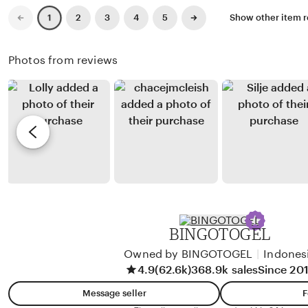
e
e
v
t
Previous
Next
2
3
4
5
Show other item
1
page
page
r
s
i
i
n
l
e
n
Photos from reviews
a
i
w
g
n
e
b
r
J
y
e
i
K
v
m
a
i
e
t
e
n
i
w
e
e
b
z
y
BINGOTOGEL
H
Owned by BINGOTOGEL
|
Indones
a
4.9
(62.6k)
368.9k sales
Since 20
n
n
Message seller
F