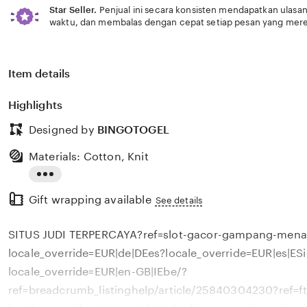
Star Seller.
Penjual ini secara konsisten mendapatkan ulasan
waktu, dan membalas dengan cepat setiap pesan yang mere
Item details
Highlights
Designed by
BINGOTOGEL
Materials: Cotton, Knit
Read
Gift wrapping available
the
See details
full
SITUS JUDI TERPERCAYA?ref=slot-gacor-gampang-men
description
locale_override=EUR|de|DEes?locale_override=EUR|es|ESi
locale_override=EUR|en-GB|IEbe/?
ref=breadcrumb_listinghelp/article/25840304230?ref=f