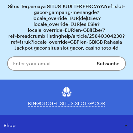
Situs Terpercaya SITUS JUDI TERPERCAYA?ref=slot-
gacor-gampang-menangde?
locale_override=EUR|de|DEes?
locale_override=EUR|es|ESie?
locale_override=EUR|en-GB|IEbe/?
ref=breadcrumb_listinghelp/article/25840304230?
ref=ftruk?locale_override=GBP|en-GB|GB Rahasia
Jackpot gacor situs slot gacor, casino toto 4d
Subscribe
Enter
your
email
BINGOTOGEL SITUS SLOT GACOR
Shop