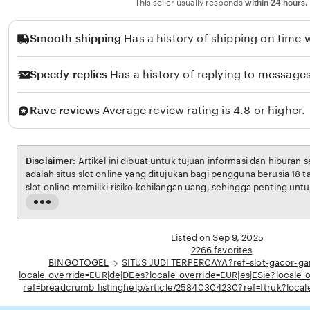
a
This seller usually responds
within 24 hours.
h
Smooth shipping
Has a history of shipping on time w
Speedy replies
Has a history of replying to messages
Rave reviews
Average review rating is 4.8 or higher.
Disclaimer:
Artikel ini dibuat untuk tujuan informasi dan hiburan 
adalah situs slot online yang ditujukan bagi pengguna berusia 18 
slot online memiliki risiko kehilangan uang, sehingga penting unt
bertanggung jawab. Penulis tidak menganjurkan pembaca untuk b
Read
penghasilan utama. Semua kemenangan maupun kekalahan sep
the
pada faktor keberuntungan dan manajemen bermain dari masing-m
full
Listed on Sep 9, 2025
description
2266 favorites
BINGOTOGEL
SITUS JUDI TERPERCAYA?ref=slot-gacor-
locale_override=EUR|de|DEes?locale_override=EUR|es|ESie?locale_
ref=breadcrumb_listinghelp/article/25840304230?ref=ftruk?loca