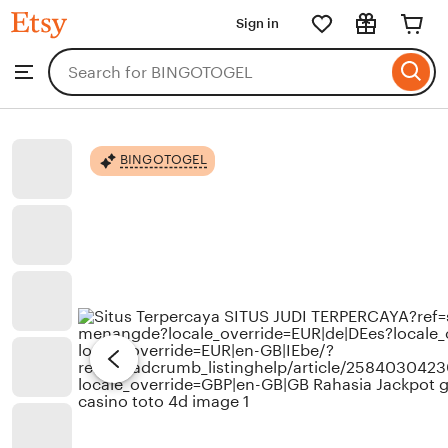
BINGOTOGEL
Sign in
Skip
to
Search
Browse
ontent
for
items
or
shops
BINGOTOGEL