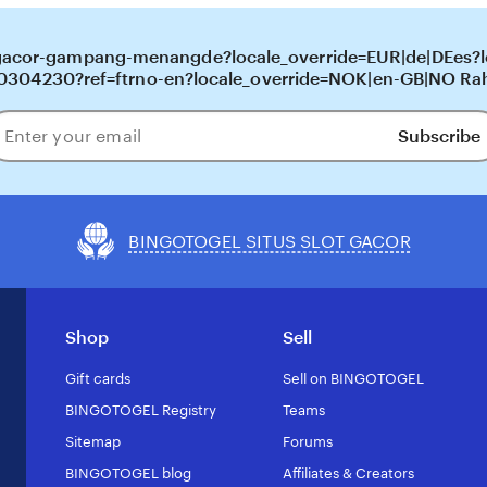
gacor-gampang-menangde?locale_override=EUR|de|DEes?lo
0304230?ref=ftrno-en?locale_override=NOK|en-GB|NO Rahas
Subscribe
ter
our
ail
BINGOTOGEL SITUS SLOT GACOR
Shop
Sell
Gift cards
Sell on BINGOTOGEL
BINGOTOGEL Registry
Teams
Sitemap
Forums
BINGOTOGEL blog
Affiliates & Creators