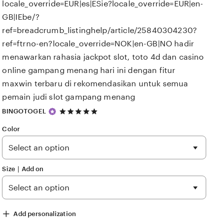
locale_override=EUR|es|ESie?locale_override=EUR|en-
GB|IEbe/?
ref=breadcrumb_listinghelp/article/25840304230?
ref=ftrno-en?locale_override=NOK|en-GB|NO hadir
menawarkan rahasia jackpot slot, toto 4d dan casino
online gampang menang hari ini dengan fitur
maxwin terbaru di rekomendasikan untuk semua
pemain judi slot gampang menang
5
BINGOTOGEL
out
of
Color
5
stars
Size ∣ Add on
Add personalization