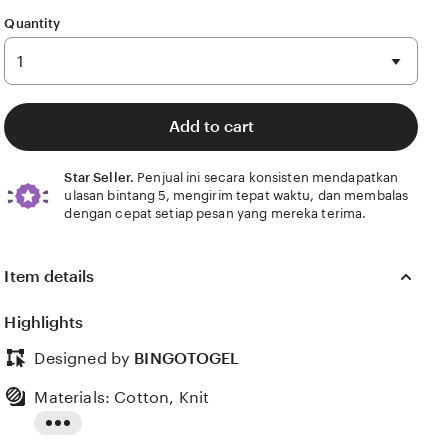
Quantity
Add to cart
Star Seller.
Penjual ini secara konsisten mendapatkan
0)
Value (9)
Comfort (8)
Ease of use (2)
Condition (1)
ulasan bintang 5, mengirim tepat waktu, dan membalas
dengan cepat setiap pesan yang mereka terima.
Item details
Highlights
Designed by
BINGOTOGEL
Materials: Cotton, Knit
Read