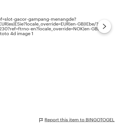
Report this item to BINGOTOGEL