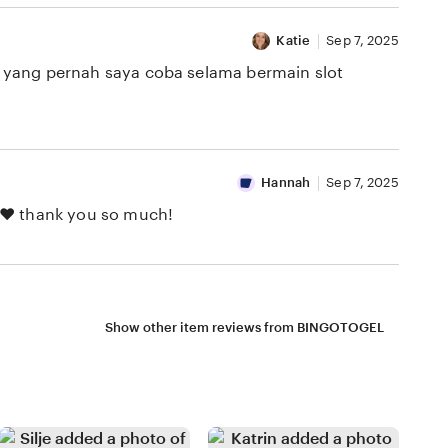
Katie
Sep 7, 2025
ni yang pernah saya coba selama bermain slot
Hannah
Sep 7, 2025
Gokil parah si ini situs gacor, buat aku langsung jatuh ❤️ thank you so much!
Show other item reviews from BINGOTOGEL