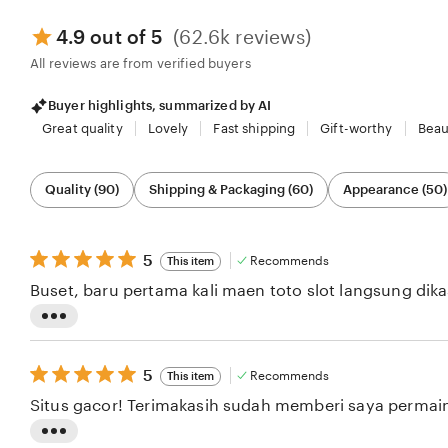
4.9 out of 5
(62.6k reviews)
All reviews are from verified buyers
Buyer highlights, summarized by AI
Great quality
Lovely
Fast shipping
Gift-worthy
Beau
Filter
Quality (90)
Shipping & Packaging (60)
Appearance (50)
by
category
5
5
Recommends
This item
out
Buset, baru pertama kali maen toto slot langsung dik
of
5
stars
L
i
5
5
Recommends
This item
s
out
Situs gacor! Terimakasih sudah memberi saya permainan
of
t
5
i
stars
L