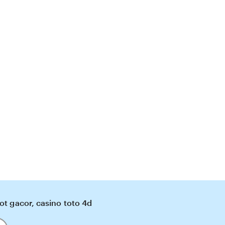
ot gacor, casino toto 4d