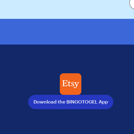
En
y
em
Download the BINGOTOGEL App