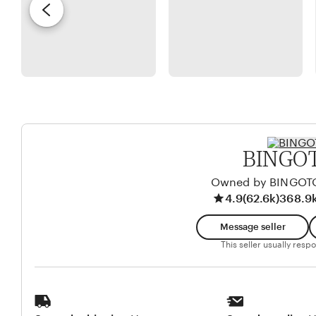
y
i
r
e
K
e
n
J
a
w
a
i
t
b
n
m
i
y
e
e
H
n
a
e
n
z
BINGO
n
a
Owned by BINGOT
4.9
(62.6k)
368.9k
h
Message seller
This seller usually res