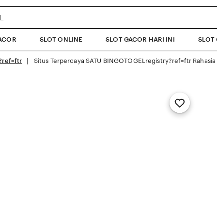
ACOR
SLOT ONLINE
SLOT GACOR HARI INI
SLOT
ref=ftr
Situs Terpercaya SATU BINGOTOGELregistry?ref=ftr Rahasia J
 | 
Add
to
Favorites