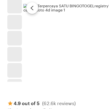
4.9 out of 5
(62.6k reviews)