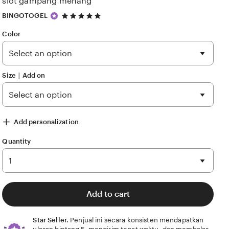
slot gampang menang
5
BINGOTOGEL
out
of
Color
5
stars
Size ∣ Add on
Add personalization
Quantity
Add to cart
Star Seller.
Penjual ini secara konsisten mendapatkan