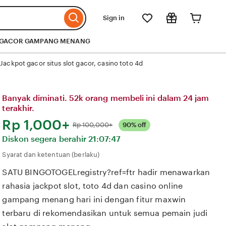
Sign in
 GACOR GAMPANG MENANG
ackpot gacor situs slot gacor, casino toto 4d
Banyak diminati. 52k orang membeli ini dalam 24 jam
terakhir.
Harga:
Rp 1,000+
Normal:
Rp 100,000+
90% off
Diskon segera berahir
21:07:47
Syarat dan ketentuan (berlaku)
SATU BINGOTOGELregistry?ref=ftr hadir menawarkan
rahasia jackpot slot, toto 4d dan casino online
gampang menang hari ini dengan fitur maxwin
terbaru di rekomendasikan untuk semua pemain judi