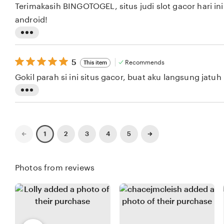
r
Terimakasih BINGOTOGEL, situs judi slot gacor hari i
of
t
5
e
android!
i
stars
v
n
L
i
g
i
e
5
r
5
Recommends
This item
s
out
w
e
of
t
b
5
v
i
stars
L
y
i
n
i
M
e
g
s
e
w
Previous
Next
r
2
3
4
5
1
t
page
page
l
b
e
i
i
y
v
n
s
Photos from reviews
L
i
g
s
e
e
r
a
s
w
e
K
l
b
v
e
i