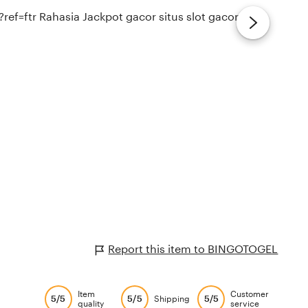
Report this item to BINGOTOGEL
Item
Customer
5/5
5/5
5/5
Shipping
quality
service