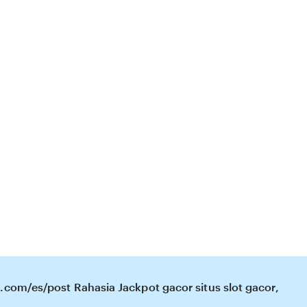
om/es/post Rahasia Jackpot gacor situs slot gacor,