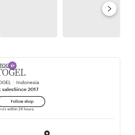
TOGEL
OGEL
|
Indonesia
 sales
Since 2017
Follow shop
ponds
within 24 hours.