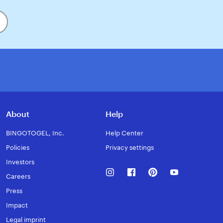
About
Help
BINGOTOGEL, Inc.
Help Center
Policies
Privacy settings
Investors
Instagram
Facebook
Pinterest
Youtube
Careers
Press
Impact
Legal imprint