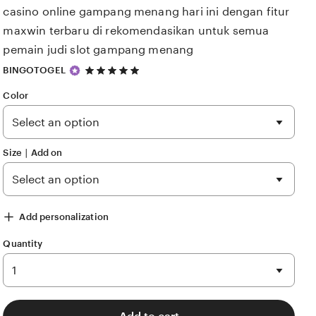
casino online gampang menang hari ini dengan fitur
maxwin terbaru di rekomendasikan untuk semua
pemain judi slot gampang menang
5
BINGOTOGEL
out
of
Color
5
stars
Size ∣ Add on
Add personalization
Quantity