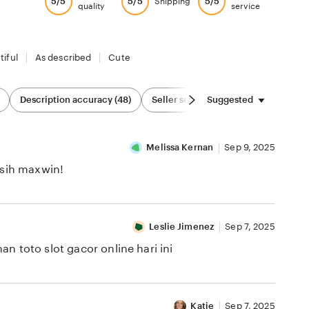
5/5
5/5
5/5
Shipping
quality
service
tiful
As described
Cute
Suggested
Description accuracy (48)
Seller service (19)
Sizing & Fit (1
Melissa Kernan
Sep 9, 2025
asih maxwin!
Leslie Jimenez
Sep 7, 2025
 toto slot gacor online hari ini
Katie
Sep 7, 2025