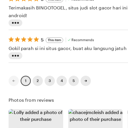
s
out
r
Terimakasih BINGOTOGEL, situs judi slot gacor hari i
of
t
5
e
android!
i
stars
v
n
L
i
g
i
e
5
r
5
Recommends
This item
s
out
w
e
of
t
b
5
v
i
stars
L
y
i
n
i
M
e
g
s
e
w
Previous
Next
r
2
3
4
5
1
t
page
page
l
b
e
i
i
y
v
n
s
Photos from reviews
L
i
g
s
e
e
r
a
s
w
e
K
l
b