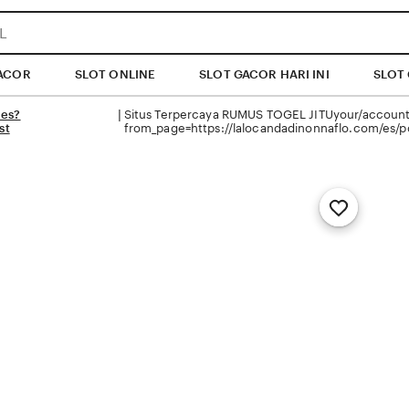
ACOR
SLOT ONLINE
SLOT GACOR HARI INI
SLOT
ces?
Situs Terpercaya RUMUS TOGEL JITUyour/account
 | 
st
from_page=https://lalocandadinonnaflo.com/es/pos
Add
to
Favorites