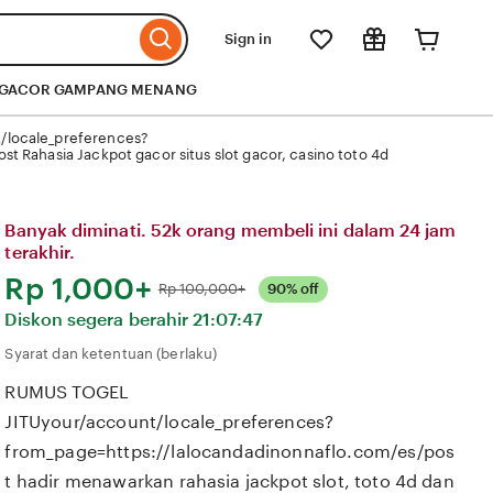
Sign in
 GACOR GAMPANG MENANG
/locale_preferences?
t Rahasia Jackpot gacor situs slot gacor, casino toto 4d
Banyak diminati. 52k orang membeli ini dalam 24 jam
terakhir.
Harga:
Rp 1,000+
Normal:
Rp 100,000+
90% off
Diskon segera berahir
21:07:47
Syarat dan ketentuan (berlaku)
RUMUS TOGEL
JITUyour/account/locale_preferences?
from_page=https://lalocandadinonnaflo.com/es/pos
t hadir menawarkan rahasia jackpot slot, toto 4d dan