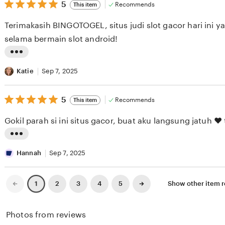
i
5
t
5
Recommends
This item
out
e
i
of
Terimakasih BINGOTOGEL, situs judi slot gacor hari ini 
5
w
n
stars
selama bermain slot android!
b
g
y
r
L
M
e
i
Katie
Sep 7, 2025
e
v
s
l
i
5
t
5
Recommends
This item
out
i
e
i
of
Gokil par
5
s
w
n
stars
s
b
g
L
a
y
r
i
Hannah
Sep 7, 2025
K
L
e
s
e
e
v
t
Previous
Next
2
3
4
5
Show other item
1
page
page
r
s
i
i
n
l
e
n
Photos from reviews
a
i
w
g