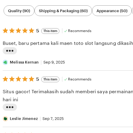
Filter
Quality (90)
Shipping & Packaging (60)
Appearance (50)
by
category
5
5
Recommends
This item
out
of
Buset, baru pertama kali maen toto slot langsung dikasi
5
stars
L
i
Melissa Kernan
Sep 9, 2025
s
5
t
5
Recommends
This item
out
i
of
Situs gacor! Terimakasih sudah memberi saya permainan 
5
n
stars
hari ini
g
r
L
e
i
Leslie Jimenez
Sep 7, 2025
v
s