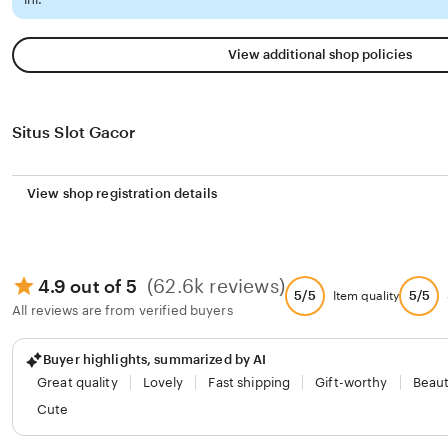
View additional shop policies
Situs Slot Gacor
View shop registration details
(62.6k reviews)
4.9 out of 5
5/5
5/5
Item quality
All reviews are from verified buyers
Buyer highlights, summarized by AI
Great quality
Lovely
Fast shipping
Gift-worthy
Beaut
Cute