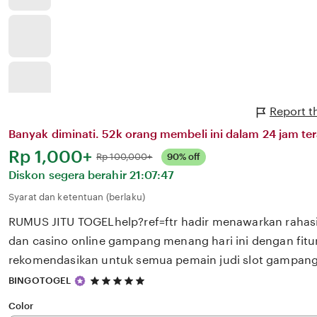
Report t
Banyak diminati. 52k orang membeli ini dalam 24 jam ter
Harga:
Rp 1,000+
Normal:
Rp 100,000+
90% off
Diskon segera berahir
21:07:47
Syarat dan ketentuan (berlaku)
RUMUS JITU TOGELhelp?ref=ftr hadir menawarkan rahasia
dan casino online gampang menang hari ini dengan fitu
rekomendasikan untuk semua pemain judi slot gampa
5
BINGOTOGEL
out
of
Color
5