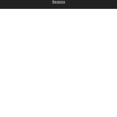
Regions