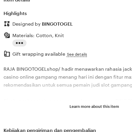
Highlights
Designed by
BINGOTOGEL
Materials: Cotton, Knit
Read
Gift wrapping available
the
See details
full
RAJA BINGOTOGELshop/ hadir menawarkan rahasia jackp
description
casino online gampang menang hari ini dengan fitur ma
rekomendasikan untuk semua pemain judi slot gampa
Disebut sebagai situs gacor toto slot terpercaya, BIN
Learn more about this item
berbagai jenis games slot online dengan tingkat keme
menang hari ini. Tentu BINGOTOGEL menjadi pilihan ya
meraih kemenangan dengan peluang menang besar di si
Kebijakan pengiriman dan pengembalian