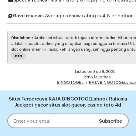
Rave reviews
Average review rating is 4.8 or higher.
Disclaimer:
Artikel ini dibuat untuk tujuan informasi dan hiburan 
adalah situs slot online yang ditujukan bagi pengguna berusia 18 
slot online memiliki risiko kehilangan uang, sehingga penting unt
bertanggung jawab. Penulis tidak menganjurkan pembaca untuk b
Read
penghasilan utama. Semua kemenangan maupun kekalahan sep
the
pada faktor keberuntungan dan manajemen bermain dari masing-m
full
Listed on Sep 9, 2025
description
2266 favorites
BINGOTOGEL
RAJA BINGOTOGELshop
Situs Terpercaya RAJA BINGOTOGELshop/ Rahasia
Jackpot gacor situs slot gacor, casino toto 4d
Subscribe
Enter
your
email