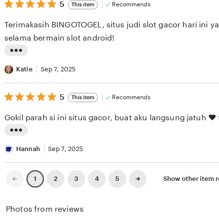
i
5
t
5
Recommends
This item
out
e
i
of
Terimakasih BINGOTOGEL, situs judi slot gacor hari ini 
5
w
n
stars
selama bermain slot android!
b
g
y
r
L
M
e
i
Katie
Sep 7, 2025
e
v
s
l
i
5
t
5
Recommends
This item
out
i
e
i
of
Gokil par
5
s
w
n
stars
s
b
g
L
a
y
r
i
Hannah
Sep 7, 2025
K
L
e
s
e
e
v
t
Previous
Next
2
3
4
5
Show other item
1
page
page
r
s
i
i
n
l
e
n
Photos from reviews
a
i
w
g