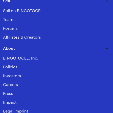
Sell
Sell on BINGOTOGEL
Teams
Forums
Affiliates & Creators
About
BINGOTOGEL, Inc.
Policies
Investors
Careers
Press
Impact
Legal imprint