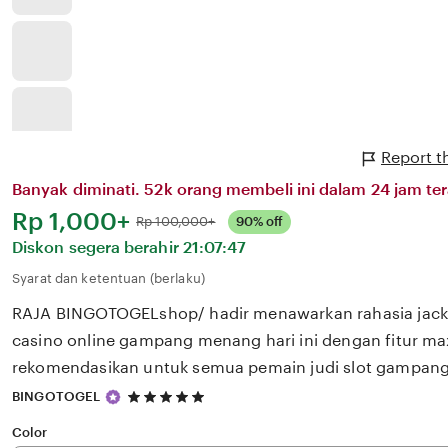
Report t
Banyak diminati. 52k orang membeli ini dalam 24 jam ter
Harga:
Rp 1,000+
Normal:
Rp 100,000+
90% off
Diskon segera berahir
21:07:47
Syarat dan ketentuan (berlaku)
RAJA BINGOTOGELshop/ hadir menawarkan rahasia jackp
casino online gampang menang hari ini dengan fitur ma
rekomendasikan untuk semua pemain judi slot gampa
5
BINGOTOGEL
out
of
Color
5