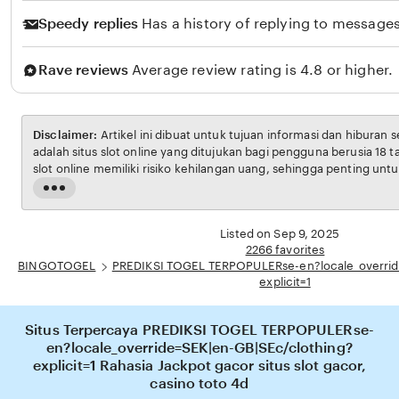
Speedy replies
Has a history of replying to messages
Rave reviews
Average review rating is 4.8 or higher.
Disclaimer:
Artikel ini dibuat untuk tujuan informasi dan hiburan 
adalah situs slot online yang ditujukan bagi pengguna berusia 18 
slot online memiliki risiko kehilangan uang, sehingga penting unt
bertanggung jawab. Penulis tidak menganjurkan pembaca untuk b
Read
penghasilan utama. Semua kemenangan maupun kekalahan sep
the
pada faktor keberuntungan dan manajemen bermain dari masing-m
full
Listed on Sep 9, 2025
description
2266 favorites
BINGOTOGEL
PREDIKSI TOGEL TERPOPULERse-en?locale_overrid
explicit=1
Situs Terpercaya PREDIKSI TOGEL TERPOPULERse-
en?locale_override=SEK|en-GB|SEc/clothing?
explicit=1 Rahasia Jackpot gacor situs slot gacor,
casino toto 4d