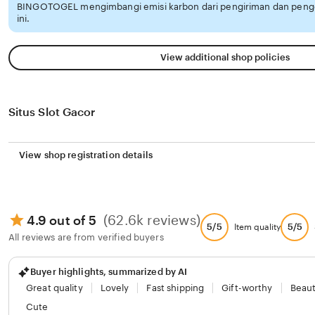
BINGOTOGEL mengimbangi emisi karbon dari pengiriman dan pen
ini.
View additional shop policies
Situs Slot Gacor
View shop registration details
(62.6k reviews)
4.9 out of 5
5/5
5/5
Item quality
All reviews are from verified buyers
Buyer highlights, summarized by AI
Great quality
Lovely
Fast shipping
Gift-worthy
Beaut
Cute