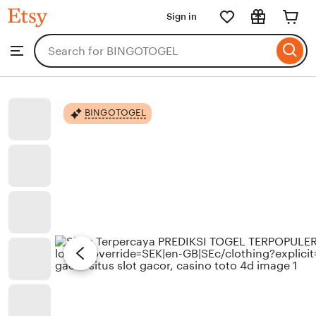
BINGOTOGEL
Sign in
Skip
to
Search
Browse
ontent
for
items
or
shops
BINGOTOGEL