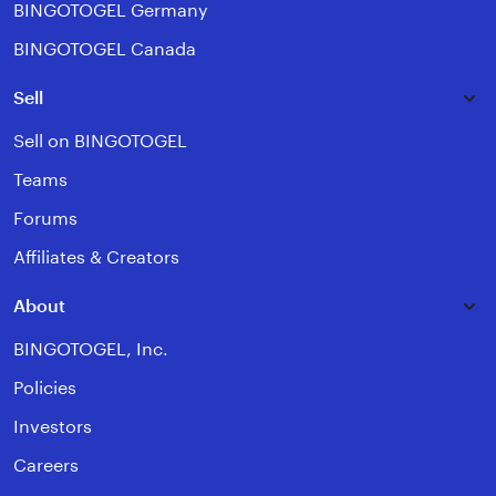
BINGOTOGEL Germany
BINGOTOGEL Canada
Sell
Sell on BINGOTOGEL
Teams
Forums
Affiliates & Creators
About
BINGOTOGEL, Inc.
Policies
Investors
Careers