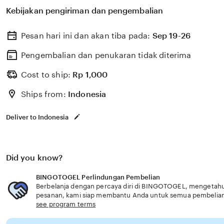
menang hari ini. Tentu BINGOTOGEL menjadi pilihan ya
Kebijakan pengiriman dan pengembalian
meraih kemenangan dengan peluang menang besar di si
terbaik hari ini tahun 2025 minimal deposit 1000 rupiah.
Pesan hari ini dan akan tiba pada:
Sep 19-26
Pengembalian dan penukaran tidak diterima
Cost to ship:
Rp
1,000
Ships from:
Indonesia
Deliver to Indonesia
Did you know?
BINGOTOGEL Perlindungan Pembelian
Berbelanja dengan percaya diri di BINGOTOGEL, mengetahui 
pesanan, kami siap membantu Anda untuk semua pembelia
see program terms