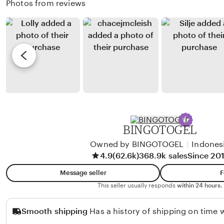
Photos from reviews
a
i
w
g
n
e
b
r
J
y
e
i
K
v
m
a
i
e
t
e
n
i
w
e
e
b
z
y
BINGOTOGEL
H
Owned by BINGOTOGEL
|
Indones
a
4.9
(62.6k)
368.9k sales
Since 20
n
n
Message seller
F
a
This seller usually responds
within 24 hours.
h
Smooth shipping
Has a history of shipping on time w