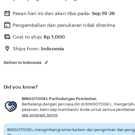
terbaik hari ini tahun 2025 minimal deposit 1000 rupiah.
Pesan hari ini dan akan tiba pada:
Sep 19-26
Pengembalian dan penukaran tidak diterima
Cost to ship:
Rp
1,000
Ships from:
Indonesia
Deliver to Indonesia
Did you know?
BINGOTOGEL Perlindungan Pembelian
Berbelanja dengan percaya diri di BINGOTOGEL, mengetahui 
pesanan, kami siap membantu Anda untuk semua pembelia
see program terms
BINGOTOGEL mengimbangi emisi karbon dari pengiriman dan pen
ini.