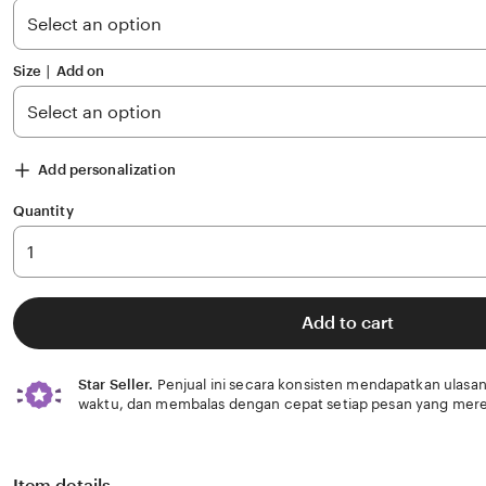
stars
Size ∣ Add on
Add personalization
Quantity
Add to cart
Star Seller.
Penjual ini secara konsisten mendapatkan ulasan
waktu, dan membalas dengan cepat setiap pesan yang mere
Item details