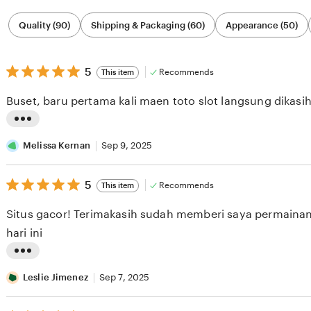
Filter
Quality (90)
Shipping & Packaging (60)
Appearance (50)
by
category
5
5
Recommends
This item
out
of
Buset, baru pertama kali maen toto slot langsung dikasi
5
stars
L
i
Melissa Kernan
Sep 9, 2025
s
5
t
5
Recommends
This item
out
i
of
Situs gacor! Terimakasih sudah memberi saya permainan 
5
n
stars
hari ini
g
r
L
e
i
Leslie Jimenez
Sep 7, 2025
v
s