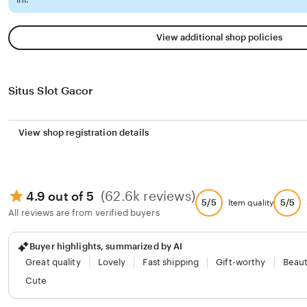
View additional shop policies
Situs Slot Gacor
View shop registration details
(62.6k reviews)
4.9 out of 5
5/5
5/5
Item quality
All reviews are from verified buyers
Buyer highlights, summarized by AI
Great quality
Lovely
Fast shipping
Gift-worthy
Beaut
Cute