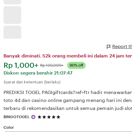
Report t
Banyak diminati. 52k orang membeli ini dalam 24 jam ter
Harga:
Rp 1,000+
Normal:
Rp 100,000+
90% off
Diskon segera berahir
21:07:47
Syarat dan ketentuan (berlaku)
PREDIKSI TOGEL PAGIgiftcards?ref=ftr hadir menawarkan 
toto 4d dan casino online gampang menang hari ini den
terbaru di rekomendasikan untuk semua pemain judi s
5
BINGOTOGEL
out
of
Color
5