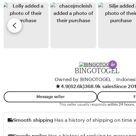
n
e
b
r
J
y
e
i
K
v
m
a
i
e
t
e
n
i
w
e
e
b
z
y
BINGOTOGEL
H
Owned by BINGOTOGEL
|
Indones
a
4.9
(62.6k)
368.9k sales
Since 20
n
n
Message seller
F
a
This seller usually responds
within 24 hours.
h
Smooth shipping
Has a history of shipping on time w
Speedy replies
Has a history of replying to messages