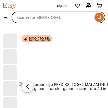
BINGOTOGEL
Sign in
Skip
to
Search
Browse
ontent
for
items
or
shops
BINGOTOGEL