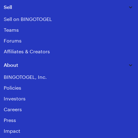
Sell
Sell on BINGOTOGEL
Teams
Forums
Affiliates & Creators
About
BINGOTOGEL, Inc.
Policies
Investors
Careers
Press
Impact