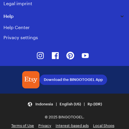
Legal imprint
Help
Help Center
Privacy settings
Instagram
Facebook
Pinterest
Youtube
Download the BINGOTOGEL App
Indonesia | English (US) | Rp (IDR)
© 2025 BINGOTOGEL.
Terms of Use
Privacy
Interest-based ads
Local Shops