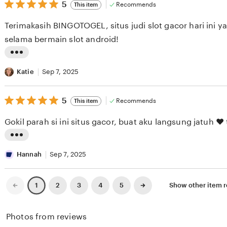
i
5
t
5
Recommends
This item
out
e
i
of
Terimakasih BINGOTOGEL, situs judi slot gacor hari ini 
5
w
n
stars
selama bermain slot android!
b
g
y
r
L
M
e
i
Katie
Sep 7, 2025
e
v
s
l
i
5
t
5
Recommends
This item
out
i
e
i
of
Gokil par
5
s
w
n
stars
s
b
g
L
a
y
r
i
Hannah
Sep 7, 2025
K
L
e
s
e
e
v
t
Previous
Next
2
3
4
5
Show other item
1
page
page
r
s
i
i
n
l
e
n
Photos from reviews
a
i
w
g