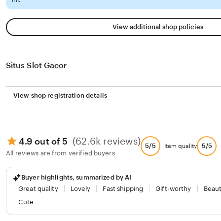
View additional shop policies
Situs Slot Gacor
View shop registration details
(62.6k reviews)
4.9 out of 5
5/5
5/5
Item quality
All reviews are from verified buyers
Buyer highlights, summarized by AI
Great quality
Lovely
Fast shipping
Gift-worthy
Beaut
Cute