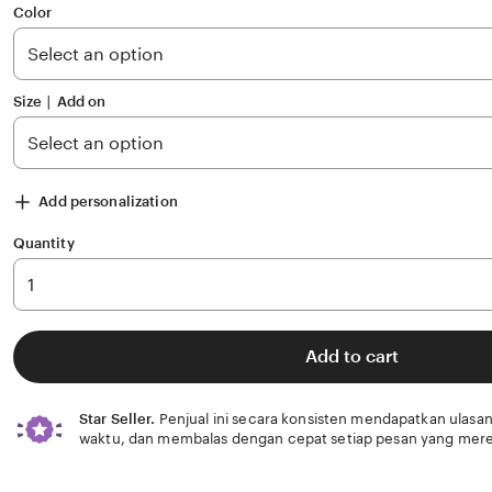
of
Color
5
stars
Size ∣ Add on
Add personalization
Quantity
Add to cart
Star Seller.
Penjual ini secara konsisten mendapatkan ulasan
waktu, dan membalas dengan cepat setiap pesan yang mere