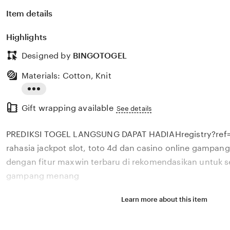
Item details
Highlights
Designed by
BINGOTOGEL
Materials: Cotton, Knit
Read
Gift wrapping available
the
See details
full
PREDIKSI TOGEL LANGSUNG DAPAT HADIAHregistry?ref=
description
rahasia jackpot slot, toto 4d dan casino online gampang
dengan fitur maxwin terbaru di rekomendasikan untuk s
gampang menang
Learn more about this item
Disebut sebagai situs gacor toto slot terpercaya, BIN
berbagai jenis games slot online dengan tingkat keme