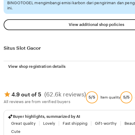
BINGOTOGEL mengimbangi emisi karbon dari pengiriman dan pen
ini.
View additional shop policies
Situs Slot Gacor
View shop registration details
(62.6k reviews)
4.9 out of 5
5/5
5/5
Item quality
All reviews are from verified buyers
Buyer highlights, summarized by AI
Great quality
Lovely
Fast shipping
Gift-worthy
Beaut
Cute