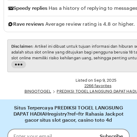
Speedy replies
Has a history of replying to messages
Rave reviews
Average review rating is 4.8 or higher.
Disclaimer:
Artikel ini dibuat untuk tujuan informasi dan hiburan 
adalah situs slot online yang ditujukan bagi pengguna berusia 18 
slot online memiliki risiko kehilangan uang, sehingga penting unt
bertanggung jawab. Penulis tidak menganjurkan pembaca untuk b
Read
penghasilan utama. Semua kemenangan maupun kekalahan sep
the
pada faktor keberuntungan dan manajemen bermain dari masing-m
full
Listed on Sep 9, 2025
description
2266 favorites
BINGOTOGEL
PREDIKSI TOGEL LANGSUNG DAPAT HADIAH
Situs Terpercaya PREDIKSI TOGEL LANGSUNG
DAPAT HADIAHregistry?ref=ftr Rahasia Jackpot
gacor situs slot gacor, casino toto 4d
Subscribe