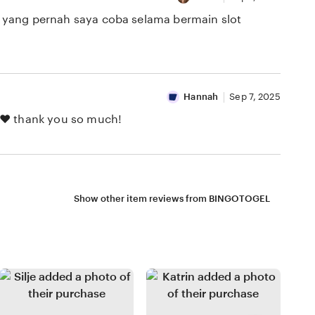
ni yang pernah saya coba selama bermain slot
Hannah
Sep 7, 2025
Gokil parah si ini situs gacor, buat aku langsung jatuh ❤️ thank you so much!
Show other item reviews from BINGOTOGEL