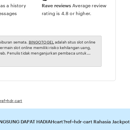
as a history
Rave reviews
Average review
messages
rating is 4.8 or higher.
 hiburan semata.
BINGOTOGEL
adalah situs slot online
ermain slot online memiliki risiko kehilangan uang,
wab. Penulis tidak menganjurkan pembaca untuk
menangan maupun kekalahan sepenuhnya bergantung
 masing-masing individu.
ef=hdr-cart
GSUNG DAPAT HADIAHcart?ref=hdr-cart Rahasia Jackpot ga