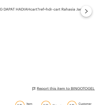
Report this item to BINGOTOGEL
Item
Customer