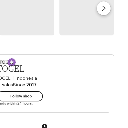
TOGEL
OGEL
|
Indonesia
 sales
Since 2017
Follow shop
ponds
within 24 hours.