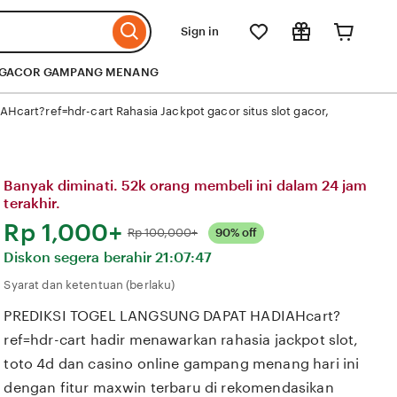
Sign in
 GACOR GAMPANG MENANG
art?ref=hdr-cart Rahasia Jackpot gacor situs slot gacor,
Banyak diminati. 52k orang membeli ini dalam 24 jam
terakhir.
Harga:
Rp 1,000+
Normal:
Rp 100,000+
90% off
Diskon segera berahir
21:07:47
Syarat dan ketentuan (berlaku)
PREDIKSI TOGEL LANGSUNG DAPAT HADIAHcart?
ref=hdr-cart hadir menawarkan rahasia jackpot slot,
toto 4d dan casino online gampang menang hari ini
dengan fitur maxwin terbaru di rekomendasikan