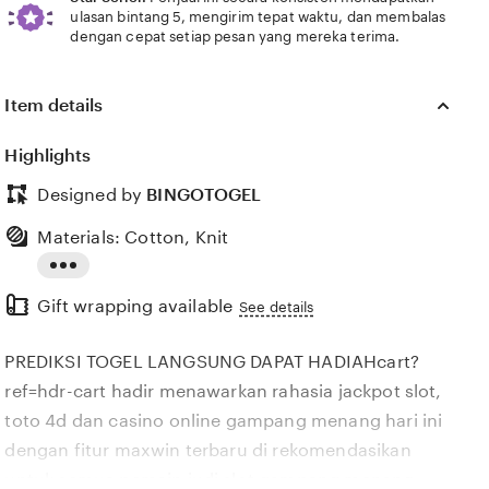
ulasan bintang 5, mengirim tepat waktu, dan membalas
dengan cepat setiap pesan yang mereka terima.
Item details
Highlights
0)
Value (9)
Comfort (8)
Ease of use (2)
Condition (1)
Designed by
BINGOTOGEL
Materials: Cotton, Knit
Read
Gift wrapping available
the
See details
full
PREDIKSI TOGEL LANGSUNG DAPAT HADIAHcart?
description
ref=hdr-cart hadir menawarkan rahasia jackpot slot,
toto 4d dan casino online gampang menang hari ini
dengan fitur maxwin terbaru di rekomendasikan
untuk semua pemain judi slot gampang menang