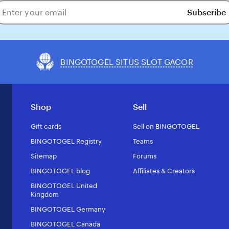
Subscribe
ter
our
ail
BINGOTOGEL SITUS SLOT GACOR
Shop
Sell
Gift cards
Sell on BINGOTOGEL
BINGOTOGEL Registry
Teams
Sitemap
Forums
BINGOTOGEL blog
Affiliates & Creators
BINGOTOGEL United
Kingdom
BINGOTOGEL Germany
BINGOTOGEL Canada