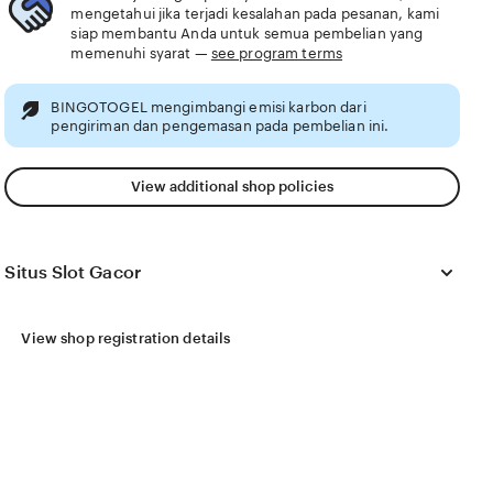
mengetahui jika terjadi kesalahan pada pesanan, kami
siap membantu Anda untuk semua pembelian yang
memenuhi syarat —
see program terms
BINGOTOGEL mengimbangi emisi karbon dari
pengiriman dan pengemasan pada pembelian ini.
View additional shop policies
Situs Slot Gacor
View shop registration details