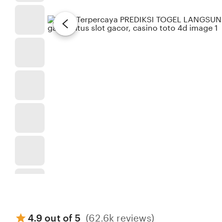
4.9 out of 5
(62.6k reviews)