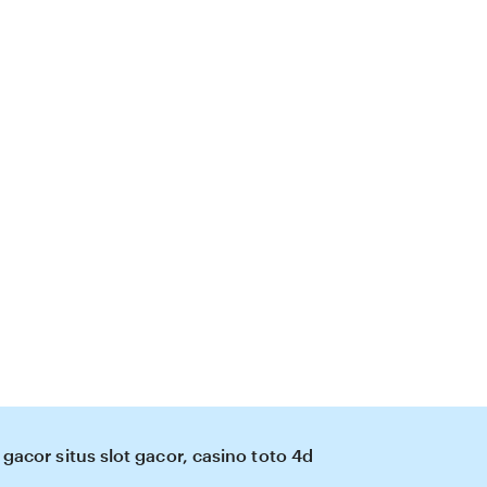
cor situs slot gacor, casino toto 4d