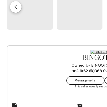
v
e
i
y
i
r
e
K
e
n
J
a
w
a
i
t
b
n
m
i
y
e
e
H
n
a
e
n
z
BINGO
n
a
Owned by BINGOT
4.9
(62.6k)
368.9k
h
Message seller
This seller usually res