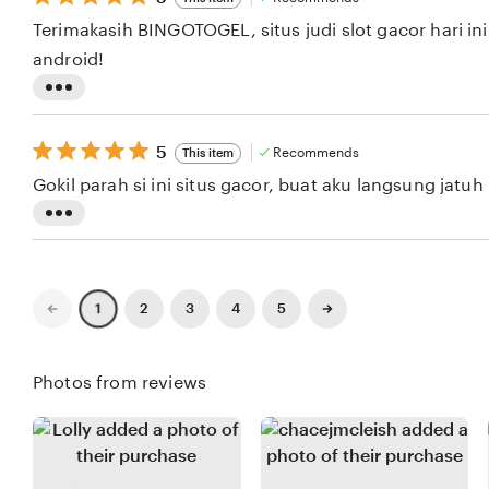
s
out
r
Terimakasih BINGOTOGEL, situs judi slot gacor hari i
of
t
5
e
android!
i
stars
v
n
L
i
g
i
e
5
r
5
Recommends
This item
s
out
w
e
of
t
b
5
v
i
stars
L
y
i
n
i
M
e
g
s
e
w
Previous
Next
r
2
3
4
5
1
t
page
page
l
b
e
i
i
y
v
n
s
Photos from reviews
L
i
g
s
e
e
r
a
s
w
e
K
l
b