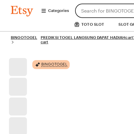
Skip
Search
BINGOTOGEL
to
Categories
for
Content
items
or
TOTO SLOT
SLOT G
shops
BINGOTOGEL
PREDIKSI TOGEL LANGSUNG DAPAT HADIAHcart?
cart
BINGOTOGEL