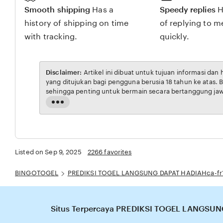
Smooth shipping
Has a
Speedy replies
H
history of shipping on time
of replying to 
with tracking.
quickly.
Disclaimer:
Artikel ini dibuat untuk tujuan informasi dan
yang ditujukan bagi pengguna berusia 18 tahun ke atas. B
sehingga penting untuk bermain secara bertanggung ja
berjudi sebagai sumber penghasilan utama. Semua ke
Read
pada faktor keberuntungan dan manajemen bermain dari
the
full
description
Listed on Sep 9, 2025
2266 favorites
BINGOTOGEL
PREDIKSI TOGEL LANGSUNG DAPAT HADIAHca-fr?l
Situs Terpercaya PREDIKSI TOGEL LANGSUNG D