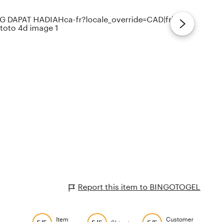
Report this item to BINGOTOGEL
Item
Customer