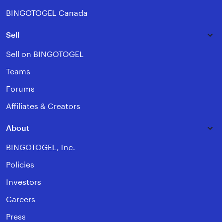
BINGOTOGEL Canada
Sell
Sell on BINGOTOGEL
Teams
Forums
Affiliates & Creators
About
BINGOTOGEL, Inc.
Policies
Investors
Careers
Press