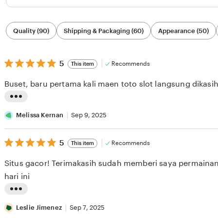
Filter
Quality (90)
Shipping & Packaging (60)
Appearance (50)
by
category
5
5
Recommends
This item
out
of
Buset, baru pertama kali maen toto slot langsung dikasi
5
stars
L
i
Melissa Kernan
Sep 9, 2025
s
5
t
5
Recommends
This item
out
i
of
Situs gacor! Terimakasih sudah memberi saya permainan 
5
n
stars
hari ini
g
r
L
e
i
Leslie Jimenez
Sep 7, 2025