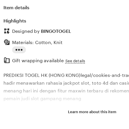
Item details
Highlights
Designed by
BINGOTOGEL
Materials: Cotton, Knit
Read
Gift wrapping available
the
See details
full
PREDIKSI TOGEL HK (HONG KONG)legal/cookies-and-tra
description
hadir menawarkan rahasia jackpot slot, toto 4d dan ca
menang hari ini dengan fitur maxwin terbaru di rekom
pemain judi slot gampang menang
Learn more about this item
Disebut sebagai situs gacor toto slot terpercaya, BIN
berbagai jenis games slot online dengan tingkat keme