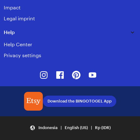
Impact
Legal imprint
Help
Help Center
Privacy settings
Instagram
Facebook
Pinterest
Youtube
Download the BINGOTOGEL App
Indonesia | English (US) | Rp (IDR)