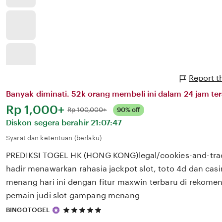
Report t
Banyak diminati. 52k orang membeli ini dalam 24 jam ter
Harga:
Rp 1,000+
Normal:
Rp 100,000+
90% off
Diskon segera berahir
21:07:47
Syarat dan ketentuan (berlaku)
PREDIKSI TOGEL HK (HONG KONG)legal/cookies-and-tra
hadir menawarkan rahasia jackpot slot, toto 4d dan ca
menang hari ini dengan fitur maxwin terbaru di rekom
pemain judi slot gampang menang
5
BINGOTOGEL
out