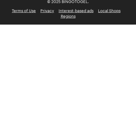
© 2025 BINGOTOGEL.
Terms of Use
Privacy
Interest-based ads
Local Shops
Regions