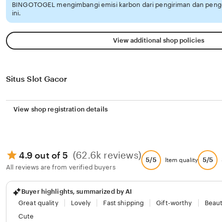
BINGOTOGEL mengimbangi emisi karbon dari pengiriman dan pen
ini.
View additional shop policies
Situs Slot Gacor
View shop registration details
(62.6k reviews)
4.9 out of 5
5/5
5/5
Item quality
All reviews are from verified buyers
Buyer highlights, summarized by AI
Great quality
Lovely
Fast shipping
Gift-worthy
Beaut
Cute