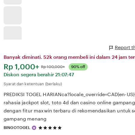
Report t
Banyak diminati. 52k orang membeli ini dalam 24 jam ter
Harga:
Rp 1,000+
Normal:
Rp 100,000+
90% off
Diskon segera berahir
21:07:47
Syarat dan ketentuan (berlaku)
PREDIKSI TOGEL HARIANca?locale_override=CAD|en-US
rahasia jackpot slot, toto 4d dan casino online gampang
dengan fitur maxwin terbaru di rekomendasikan untuk s
gampang menang
5
BINGOTOGEL
out