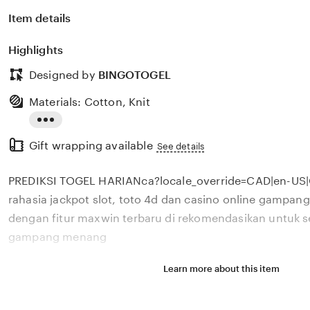
Item details
Highlights
Designed by
BINGOTOGEL
Materials: Cotton, Knit
Read
Gift wrapping available
the
See details
full
PREDIKSI TOGEL HARIANca?locale_override=CAD|en-US
description
rahasia jackpot slot, toto 4d dan casino online gampang
dengan fitur maxwin terbaru di rekomendasikan untuk s
gampang menang
Learn more about this item
Disebut sebagai situs gacor toto slot terpercaya, BIN
berbagai jenis games slot online dengan tingkat keme