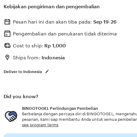
menang hari ini. Tentu BINGOTOGEL menjadi pilihan ya
Kebijakan pengiriman dan pengembalian
meraih kemenangan dengan peluang menang besar di si
terbaik hari ini tahun 2025 minimal deposit 1000 rupiah.
Pesan hari ini dan akan tiba pada:
Sep 19-26
Pengembalian dan penukaran tidak diterima
Cost to ship:
Rp
1,000
Ships from:
Indonesia
Deliver to Indonesia
Did you know?
BINGOTOGEL Perlindungan Pembelian
Berbelanja dengan percaya diri di BINGOTOGEL, mengetahui 
pesanan, kami siap membantu Anda untuk semua pembelia
see program terms