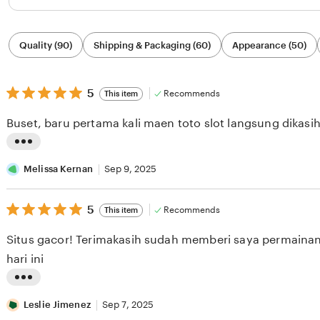
Filter
Quality (90)
Shipping & Packaging (60)
Appearance (50)
by
category
5
5
Recommends
This item
out
of
Buset, baru pertama kali maen toto slot langsung dikasi
5
stars
L
i
Melissa Kernan
Sep 9, 2025
s
5
t
5
Recommends
This item
out
i
of
Situs gacor! Terimakasih sudah memberi saya permainan 
5
n
stars
hari ini
g
r
L
e
i
Leslie Jimenez
Sep 7, 2025