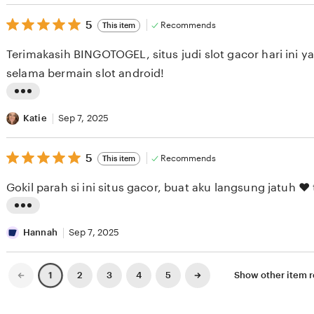
v
s
i
5
t
5
Recommends
This item
out
e
i
of
Terimakasih BINGOTOGEL, situs judi slot gacor hari ini 
5
w
n
stars
selama bermain slot android!
b
g
y
r
L
M
e
i
Katie
Sep 7, 2025
e
v
s
l
i
5
t
5
Recommends
This item
out
i
e
i
of
Gokil par
5
s
w
n
stars
s
b
g
L
a
y
r
i
Hannah
Sep 7, 2025
K
L
e
s
e
e
v
t
Previous
Next
2
3
4
5
Show other item
1
page
page
r
s
i
i
n
l
e
n