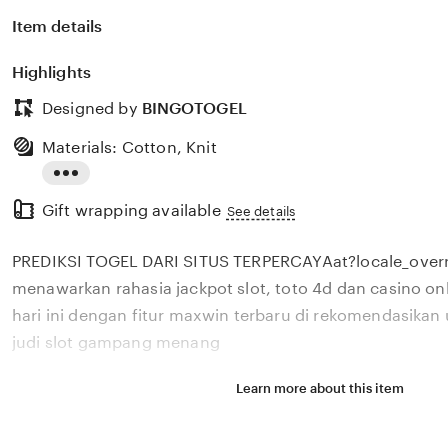
Item details
Highlights
Designed by
BINGOTOGEL
Materials: Cotton, Knit
Read
Gift wrapping available
the
See details
full
PREDIKSI TOGEL DARI SITUS TERPERCAYAat?locale_overr
description
menawarkan rahasia jackpot slot, toto 4d dan casino 
hari ini dengan fitur maxwin terbaru di rekomendasika
judi slot gampang menang
Learn more about this item
Disebut sebagai situs gacor toto slot terpercaya, BIN
berbagai jenis games slot online dengan tingkat keme