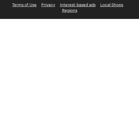
Terms of Use
Privacy
Interest-based ads
Local Shops
Regions