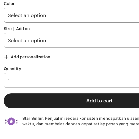
of
Color
5
stars
Size ∣ Add on
Add personalization
Quantity
Add to cart
Star Seller.
Penjual ini secara konsisten mendapatkan ulasan
waktu, dan membalas dengan cepat setiap pesan yang mere