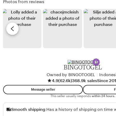
Photos from reviews
a
i
w
g
n
e
b
r
J
y
e
i
K
v
m
a
i
e
t
e
n
i
w
e
e
b
z
y
BINGOTOGEL
H
Owned by BINGOTOGEL
|
Indones
a
4.9
(62.6k)
368.9k sales
Since 20
n
n
Message seller
F
a
This seller usually responds
within 24 hours.
h
Smooth shipping
Has a history of shipping on time w