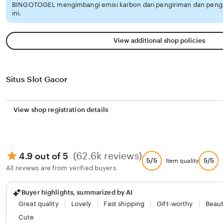
BINGOTOGEL mengimbangi emisi karbon dari pengiriman dan pen
ini.
View additional shop policies
Situs Slot Gacor
View shop registration details
(62.6k reviews)
4.9 out of 5
5/5
5/5
Item quality
All reviews are from verified buyers
Buyer highlights, summarized by AI
Great quality
Lovely
Fast shipping
Gift-worthy
Beaut
Cute