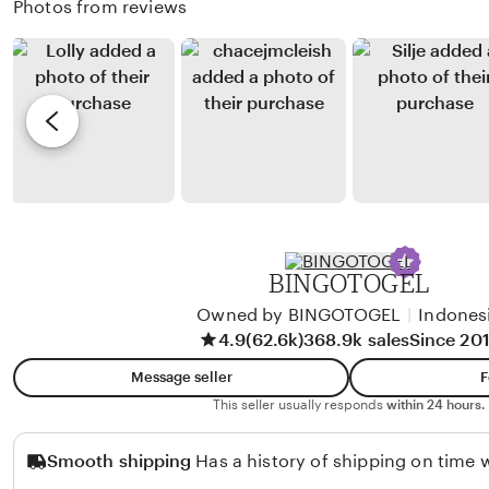
Photos from reviews
a
i
w
g
n
e
b
r
J
y
e
i
K
v
m
a
i
e
t
e
n
i
w
e
e
b
z
y
BINGOTOGEL
H
Owned by BINGOTOGEL
|
Indones
a
4.9
(62.6k)
368.9k sales
Since 20
n
n
Message seller
F
a
This seller usually responds
within 24 hours.
h
Smooth shipping
Has a history of shipping on time w