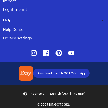
Impact
Legal imprint
Help
Help Center
Privacy settings
Instagram
Facebook
Pinterest
Youtube
Download the BINGOTOGEL App
Indonesia | English (US) | Rp (IDR)
© 2025 BINGOTOGEL.