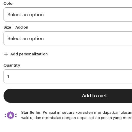
of
Color
5
stars
Size ∣ Add on
Add personalization
Quantity
Add to cart
Star Seller.
Penjual ini secara konsisten mendapatkan ulasan
waktu, dan membalas dengan cepat setiap pesan yang mere