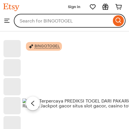
BINGOTOGEL
Sign in
Skip
to
Search
Browse
ontent
for
items
or
shops
BINGOTOGEL