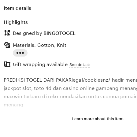
Item details
Highlights
Designed by
BINGOTOGEL
Materials: Cotton, Knit
Read
Gift wrapping available
the
See details
full
PREDIKSI TOGEL DARI PAKARlegal/cookiesnz/ hadir men
description
jackpot slot, toto 4d dan casino online gampang menang 
maxwin terbaru di rekomendasikan untuk semua pemain
menang
Learn more about this item
Disebut sebagai situs gacor toto slot terpercaya, BIN
berbagai jenis games slot online dengan tingkat keme