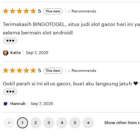
v
s
i
5
t
5
Recommends
This item
out
e
i
of
Terimakasih BINGOTOGEL, situs judi slot gacor hari ini 
5
w
n
stars
selama bermain slot android!
b
g
y
r
L
M
e
i
Katie
Sep 7, 2025
e
v
s
l
i
5
t
5
Recommends
This item
out
i
e
i
of
Gokil par
5
s
w
n
stars
s
b
g
L
a
y
r
i
Hannah
Sep 7, 2025
K
L
e
s
e
e
v
t
Previous
Next
2
3
4
5
Show other item
1
page
page
r
s
i
i
n
l
e
n