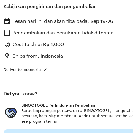
menang hari ini. Tentu BINGOTOGEL menjadi pilihan ya
Kebijakan pengiriman dan pengembalian
meraih kemenangan dengan peluang menang besar di si
terbaik hari ini tahun 2025 minimal deposit 1000 rupiah.
Pesan hari ini dan akan tiba pada:
Sep 19-26
Pengembalian dan penukaran tidak diterima
Cost to ship:
Rp
1,000
Ships from:
Indonesia
Deliver to Indonesia
Did you know?
BINGOTOGEL Perlindungan Pembelian
Berbelanja dengan percaya diri di BINGOTOGEL, mengetahui 
pesanan, kami siap membantu Anda untuk semua pembelia
see program terms