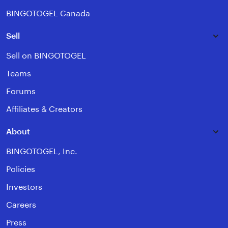
BINGOTOGEL Canada
Sell
Sell on BINGOTOGEL
Teams
Forums
Affiliates & Creators
About
BINGOTOGEL, Inc.
Policies
Investors
Careers
Press