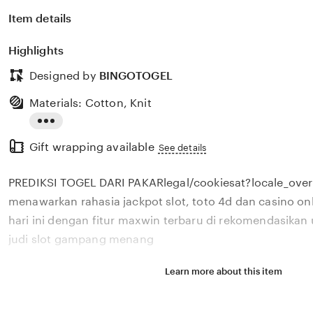
Item details
Highlights
Designed by
BINGOTOGEL
Materials: Cotton, Knit
Read
Gift wrapping available
the
See details
full
PREDIKSI TOGEL DARI PAKARlegal/cookiesat?locale_over
description
menawarkan rahasia jackpot slot, toto 4d dan casino 
hari ini dengan fitur maxwin terbaru di rekomendasika
judi slot gampang menang
Learn more about this item
Disebut sebagai situs gacor toto slot terpercaya, BIN
berbagai jenis games slot online dengan tingkat keme