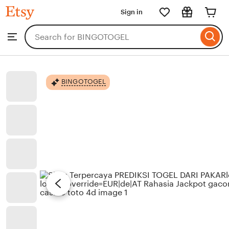
BINGOTOGEL
Sign in
Skip
to
Search
Browse
ontent
for
items
or
shops
BINGOTOGEL