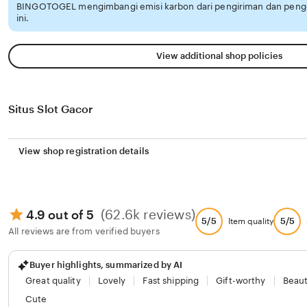
BINGOTOGEL mengimbangi emisi karbon dari pengiriman dan pen
ini.
View additional shop policies
Situs Slot Gacor
View shop registration details
(62.6k reviews)
4.9 out of 5
5/5
5/5
Item quality
All reviews are from verified buyers
Buyer highlights, summarized by AI
Great quality
Lovely
Fast shipping
Gift-worthy
Beaut
Cute