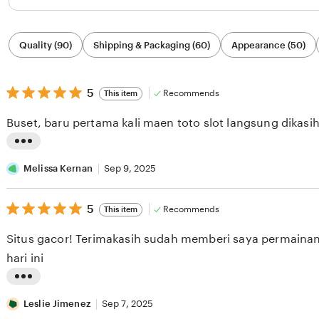
Filter
Quality (90)
Shipping & Packaging (60)
Appearance (50)
by
category
5
5
Recommends
This item
out
of
Buset, baru pertama kali maen toto slot langsung dikasi
5
stars
L
i
Melissa Kernan
Sep 9, 2025
s
5
t
5
Recommends
This item
out
i
of
Situs gacor! Terimakasih sudah memberi saya permainan 
5
n
stars
hari ini
g
r
L
e
i
Leslie Jimenez
Sep 7, 2025