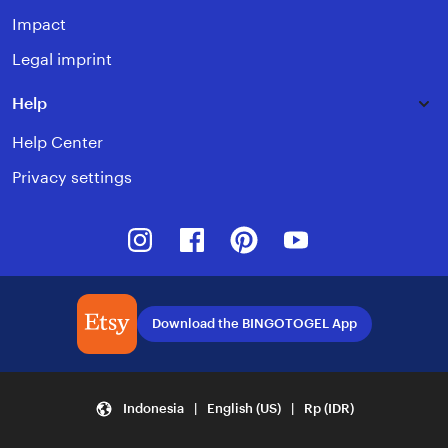
Impact
Legal imprint
Help
Help Center
Privacy settings
Instagram
Facebook
Pinterest
Youtube
Download the BINGOTOGEL App
Indonesia | English (US) | Rp (IDR)