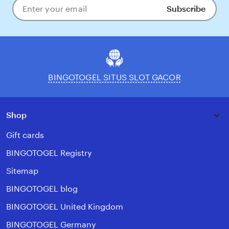
Subscribe
Enter
your
email
BINGOTOGEL SITUS SLOT GACOR
Shop
Gift cards
BINGOTOGEL Registry
Sitemap
BINGOTOGEL blog
BINGOTOGEL United Kingdom
BINGOTOGEL Germany