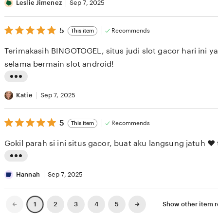
e
i
Leslie Jimenez
Sep 7, 2025
v
s
i
5
t
5
Recommends
This item
out
e
i
of
Terimakasih BINGOTOGEL, situs judi slot gacor hari ini 
5
w
n
stars
selama bermain slot android!
b
g
y
r
L
M
e
i
Katie
Sep 7, 2025
e
v
s
l
i
5
t
5
Recommends
This item
out
i
e
i
of
Gokil par
5
s
w
n
stars
s
b
g
L
a
y
r
i
Hannah
Sep 7, 2025
K
L
e
s
e
e
v
t
Previous
Next
2
3
4
5
Show other item
1
page
page
r
s
i
i