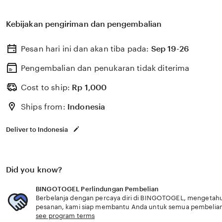
Disebut sebagai situs gacor toto slot terpercaya, BIN
berbagai jenis games slot online dengan tingkat keme
Kebijakan pengiriman dan pengembalian
menang hari ini. Tentu BINGOTOGEL menjadi pilihan ya
meraih kemenangan dengan peluang menang besar di si
Pesan hari ini dan akan tiba pada:
Sep 19-26
terbaik hari ini tahun 2025 minimal deposit 1000 rupiah.
Pengembalian dan penukaran tidak diterima
Cost to ship:
Rp
1,000
Ships from:
Indonesia
Deliver to Indonesia
Did you know?
BINGOTOGEL Perlindungan Pembelian
Berbelanja dengan percaya diri di BINGOTOGEL, mengetahui 
pesanan, kami siap membantu Anda untuk semua pembelia
see program terms