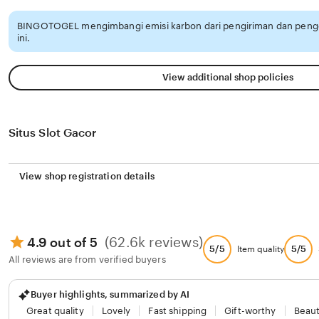
BINGOTOGEL mengimbangi emisi karbon dari pengiriman dan pen
ini.
View additional shop policies
Situs Slot Gacor
View shop registration details
(62.6k reviews)
4.9 out of 5
5/5
5/5
Item quality
All reviews are from verified buyers
Buyer highlights, summarized by AI
Great quality
Lovely
Fast shipping
Gift-worthy
Beaut