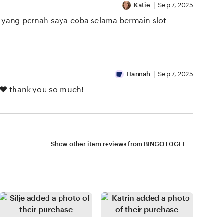
Katie
Sep 7, 2025
ni yang pernah saya coba selama bermain slot
Hannah
Sep 7, 2025
Gokil parah si ini situs gacor, buat aku langsung jatuh ❤️ thank you so much!
Show other item reviews from BINGOTOGEL