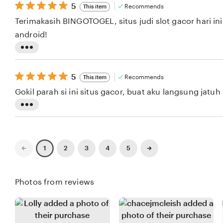
5
g
5
Recommends
This item
s
out
r
Terimakasih BINGOTOGEL, situs judi slot gacor hari i
of
t
5
e
android!
i
stars
v
n
L
i
g
i
e
5
r
5
Recommends
This item
s
out
w
e
of
t
b
5
v
i
stars
L
y
i
n
i
M
e
g
s
e
w
Previous
Next
r
2
3
4
5
1
t
page
page
l
b
e
i
i
y
v
n
s
Photos from reviews
L
i
g
s
e
e
r
a
s
w
e
K