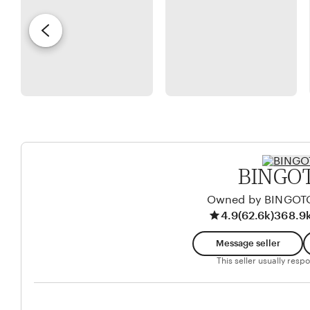
l
b
v
e
i
y
i
r
e
K
e
n
J
a
w
a
i
t
b
n
m
i
y
e
e
H
n
a
e
n
z
BINGO
n
a
Owned by BINGOT
4.9
(62.6k)
368.9k
h
Message seller
This seller usually res