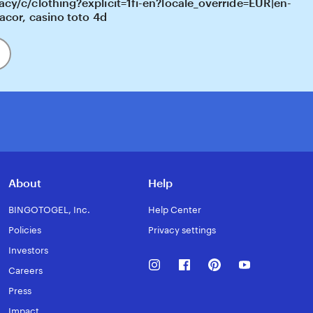
y/c/clothing?explicit=1fi-en?locale_override=EUR|en-
acor, casino toto 4d
About
Help
BINGOTOGEL, Inc.
Help Center
Policies
Privacy settings
Investors
Instagram
Facebook
Pinterest
Youtube
Careers
Press
Impact