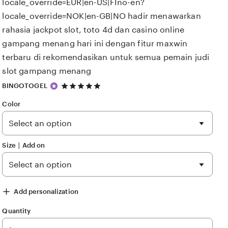
locale_override=EUR|en-US|FIno-en?
locale_override=NOK|en-GB|NO hadir menawarkan
rahasia jackpot slot, toto 4d dan casino online
gampang menang hari ini dengan fitur maxwin
terbaru di rekomendasikan untuk semua pemain judi
slot gampang menang
5
BINGOTOGEL
out
of
Color
5
stars
Size ∣ Add on
Add personalization
Quantity