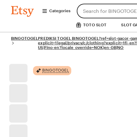
Skip
Search
BINGOTOGEL
to
Categories
for
Content
items
or
TOTO SLOT
SLOT G
shops
BINGOTOGEL
PREDIKSI TOGEL BINGOTOGEL?ref=slot-gacor-ga
explicit=1legal/privacy/c/clothing?explicit=1fi-en
US|FIno-en?locale_override=NOK|en-GB|NO
BINGOTOGEL