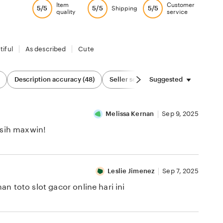
Item
Customer
5/5
5/5
5/5
Shipping
quality
service
tiful
As described
Cute
Suggested
Description accuracy (48)
Seller service (19)
Sizing & Fit (1
Melissa Kernan
Sep 9, 2025
asih maxwin!
Leslie Jimenez
Sep 7, 2025
 toto slot gacor online hari ini