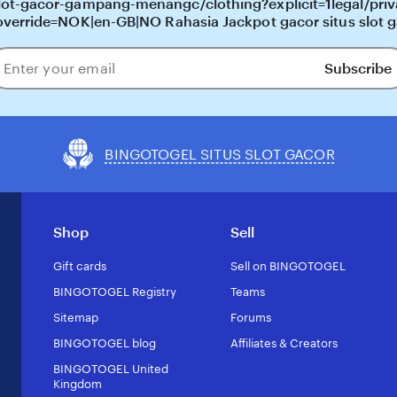
-gacor-gampang-menangc/clothing?explicit=1legal/privac
verride=NOK|en-GB|NO Rahasia Jackpot gacor situs slot g
Subscribe
ter
our
ail
BINGOTOGEL SITUS SLOT GACOR
Shop
Sell
Gift cards
Sell on BINGOTOGEL
BINGOTOGEL Registry
Teams
Sitemap
Forums
BINGOTOGEL blog
Affiliates & Creators
BINGOTOGEL United
Kingdom