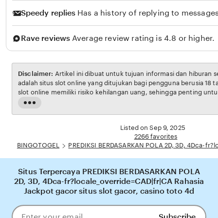
Speedy replies
Has a history of replying to messages
Rave reviews
Average review rating is 4.8 or higher.
Disclaimer:
Artikel ini dibuat untuk tujuan informasi dan hiburan 
adalah situs slot online yang ditujukan bagi pengguna berusia 18 
slot online memiliki risiko kehilangan uang, sehingga penting unt
bertanggung jawab. Penulis tidak menganjurkan pembaca untuk b
Read
penghasilan utama. Semua kemenangan maupun kekalahan sep
the
pada faktor keberuntungan dan manajemen bermain dari masing-m
full
Listed on Sep 9, 2025
description
2266 favorites
BINGOTOGEL
PREDIKSI BERDASARKAN POLA 2D, 3D, 4Dca-fr?lo
Situs Terpercaya PREDIKSI BERDASARKAN POLA
2D, 3D, 4Dca-fr?locale_override=CAD|fr|CA Rahasia
Jackpot gacor situs slot gacor, casino toto 4d
Subscribe