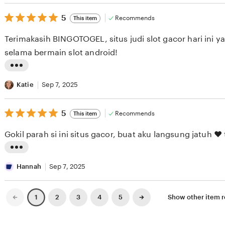
v
s
i
5
t
5
Recommends
This item
out
e
i
of
Terimakasih BINGOTOGEL, situs judi slot gacor hari ini 
5
w
n
stars
selama bermain slot android!
b
g
y
r
L
M
e
i
Katie
Sep 7, 2025
e
v
s
l
i
5
t
5
Recommends
This item
out
i
e
i
of
Gokil par
5
s
w
n
stars
s
b
g
L
a
y
r
i
Hannah
Sep 7, 2025
K
L
e
s
e
e
v
t
Previous
Next
2
3
4
5
Show other item
1
page
page
r
s
i
i
n
l
e
n