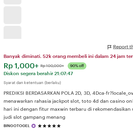
Report t
Banyak diminati. 52k orang membeli ini dalam 24 jam ter
Harga:
Rp 1,000+
Normal:
Rp 100,000+
90% off
Diskon segera berahir
21:07:47
Syarat dan ketentuan (berlaku)
PREDIKSI BERDASARKAN POLA 2D, 3D, 4Dca-fr?locale_ov
menawarkan rahasia jackpot slot, toto 4d dan casino 
hari ini dengan fitur maxwin terbaru di rekomendasika
judi slot gampang menang
5
BINGOTOGEL
out