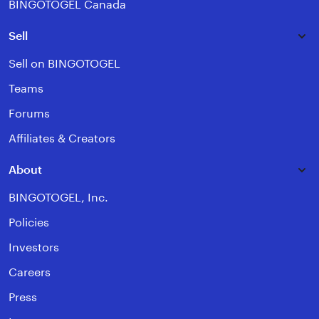
BINGOTOGEL Canada
Sell
Sell on BINGOTOGEL
Teams
Forums
Affiliates & Creators
About
BINGOTOGEL, Inc.
Policies
Investors
Careers
Press