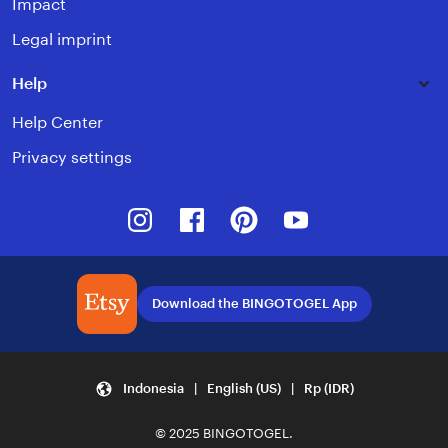
Impact
Legal imprint
Help
Help Center
Privacy settings
Instagram
Facebook
Pinterest
Youtube
Download the BINGOTOGEL App
Indonesia | English (US) | Rp (IDR)
© 2025 BINGOTOGEL.