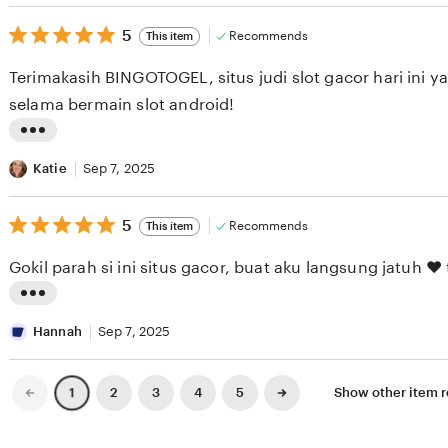
v
s
i
5
t
5
Recommends
This item
out
e
i
of
Terimakasih BINGOTOGEL, situs judi slot gacor hari ini 
5
w
n
stars
selama bermain slot android!
b
g
y
r
L
M
e
i
Katie
Sep 7, 2025
e
v
s
l
i
5
t
5
Recommends
This item
out
i
e
i
of
Gokil par
5
s
w
n
stars
s
b
g
L
a
y
r
i
Hannah
Sep 7, 2025
K
L
e
s
e
e
v
t
Previous
Next
2
3
4
5
Show other item
1
page
page
r
s
i
i
n
l
e
n