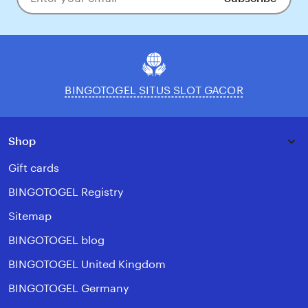
Enter
your
email
BINGOTOGEL SITUS SLOT GACOR
Shop
Gift cards
BINGOTOGEL Registry
Sitemap
BINGOTOGEL blog
BINGOTOGEL United Kingdom
BINGOTOGEL Germany