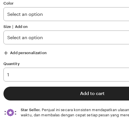
of
Color
5
stars
Size ∣ Add on
Add personalization
Quantity
Add to cart
Star Seller.
Penjual ini secara konsisten mendapatkan ulasan
waktu, dan membalas dengan cepat setiap pesan yang mere