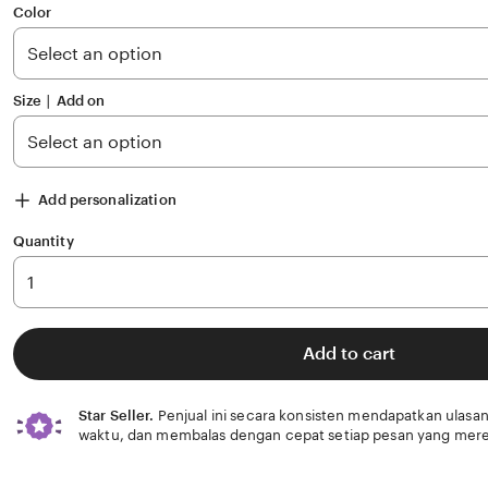
of
Color
5
stars
Size ∣ Add on
Add personalization
Quantity
Add to cart
Star Seller.
Penjual ini secara konsisten mendapatkan ulasan
waktu, dan membalas dengan cepat setiap pesan yang mere