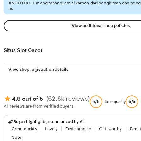
BINGOTOGEL mengimbangi emisi karbon dari pengiriman dan pen
ini.
View additional shop policies
Situs Slot Gacor
View shop registration details
(62.6k reviews)
4.9 out of 5
5/5
5/5
Item quality
All reviews are from verified buyers
Buyer highlights, summarized by AI
Great quality
Lovely
Fast shipping
Gift-worthy
Beaut
Cute