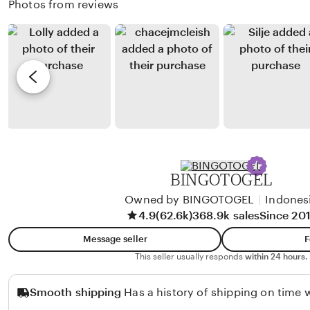
Photos from reviews
a
i
w
g
n
e
b
r
J
y
e
i
K
v
m
a
i
e
t
e
n
i
w
e
e
b
z
y
BINGOTOGEL
H
Owned by BINGOTOGEL
|
Indones
a
4.9
(62.6k)
368.9k sales
Since 20
n
n
Message seller
F
a
This seller usually responds
within 24 hours.
h
Smooth shipping
Has a history of shipping on time w