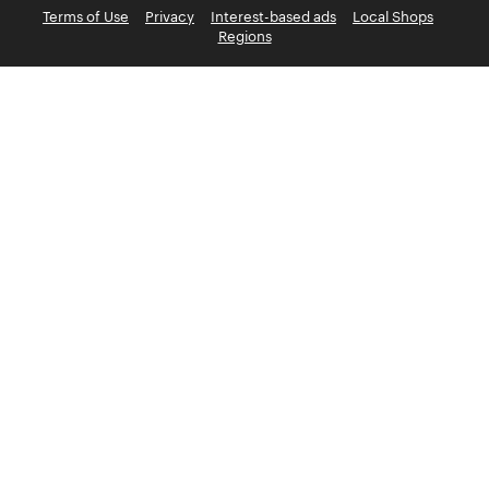
Terms of Use
Privacy
Interest-based ads
Local Shops
Regions