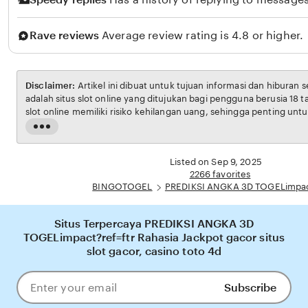
Rave reviews
Average review rating is 4.8 or higher.
Disclaimer:
Artikel ini dibuat untuk tujuan informasi dan hiburan 
adalah situs slot online yang ditujukan bagi pengguna berusia 18 
slot online memiliki risiko kehilangan uang, sehingga penting unt
bertanggung jawab. Penulis tidak menganjurkan pembaca untuk b
Read
penghasilan utama. Semua kemenangan maupun kekalahan sep
the
pada faktor keberuntungan dan manajemen bermain dari masing-m
full
Listed on Sep 9, 2025
description
2266 favorites
BINGOTOGEL
PREDIKSI ANGKA 3D TOGELimpac
Situs Terpercaya PREDIKSI ANGKA 3D
TOGELimpact?ref=ftr Rahasia Jackpot gacor situs
slot gacor, casino toto 4d
Subscribe
Enter
your