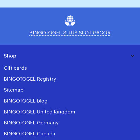
email
BINGOTOGEL SITUS SLOT GACOR
Shop
Gift cards
BINGOTOGEL Registry
Sitemap
BINGOTOGEL blog
BINGOTOGEL United Kingdom
BINGOTOGEL Germany
BINGOTOGEL Canada