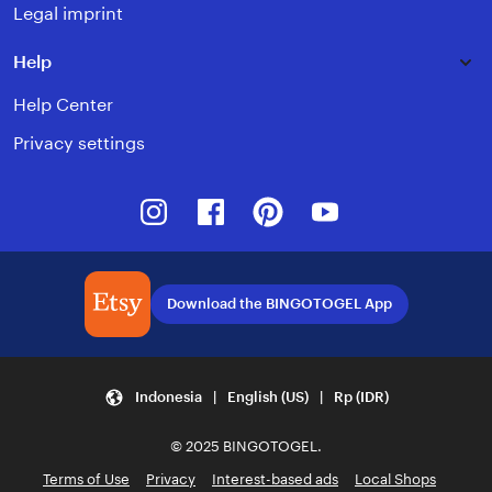
Legal imprint
Help
Help Center
Privacy settings
Instagram
Facebook
Pinterest
Youtube
Download the BINGOTOGEL App
Indonesia | English (US) | Rp (IDR)
© 2025 BINGOTOGEL.
Terms of Use
Privacy
Interest-based ads
Local Shops