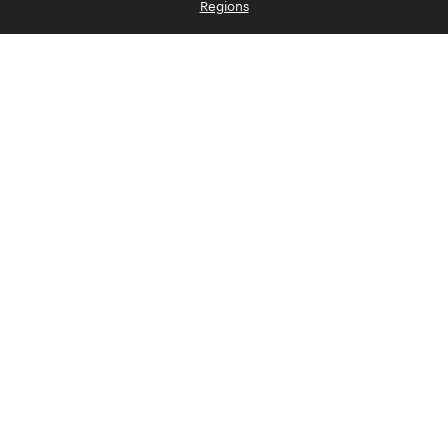
Regions