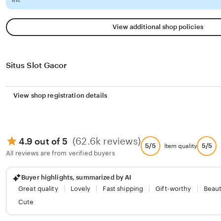
View additional shop policies
Situs Slot Gacor
View shop registration details
(62.6k reviews)
4.9 out of 5
5/5
5/5
Item quality
All reviews are from verified buyers
Buyer highlights, summarized by AI
Great quality
Lovely
Fast shipping
Gift-worthy
Beaut
Cute