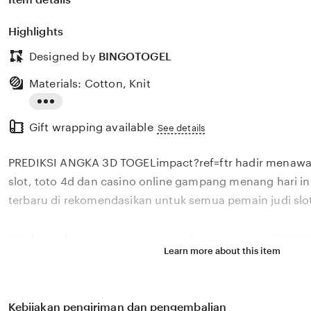
Highlights
Designed by
BINGOTOGEL
Materials: Cotton, Knit
Read
Gift wrapping available
the
See details
full
PREDIKSI ANGKA 3D TOGELimpact?ref=ftr hadir menawar
description
slot, toto 4d dan casino online gampang menang hari in
terbaru di rekomendasikan untuk semua pemain judi s
Disebut sebagai situs gacor toto slot terpercaya, BIN
Learn more about this item
berbagai jenis games slot online dengan tingkat keme
menang hari ini. Tentu BINGOTOGEL menjadi pilihan ya
meraih kemenangan dengan peluang menang besar di si
Kebijakan pengiriman dan pengembalian