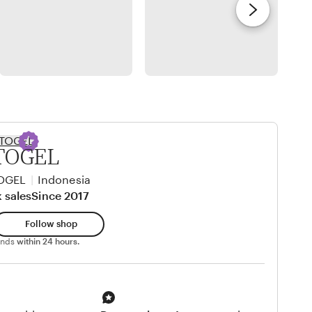
TOGEL
OGEL
|
Indonesia
 sales
Since 2017
Follow shop
ponds
within 24 hours.