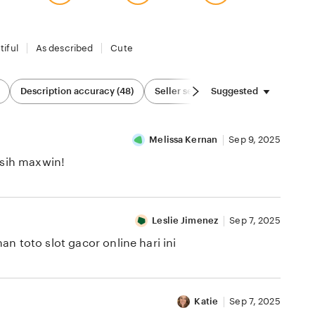
tiful
As described
Cute
Suggested
Description accuracy (48)
Seller service (19)
Sizing & Fit (1
Melissa Kernan
Sep 9, 2025
asih maxwin!
Leslie Jimenez
Sep 7, 2025
 toto slot gacor online hari ini
Katie
Sep 7, 2025