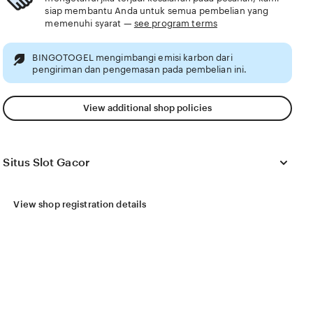
siap membantu Anda untuk semua pembelian yang
memenuhi syarat —
see program terms
BINGOTOGEL mengimbangi emisi karbon dari
pengiriman dan pengemasan pada pembelian ini.
View additional shop policies
Situs Slot Gacor
View shop registration details