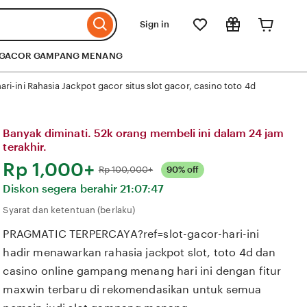
Sign in
 GACOR GAMPANG MENANG
ini Rahasia Jackpot gacor situs slot gacor, casino toto 4d
Banyak diminati. 52k orang membeli ini dalam 24 jam
terakhir.
Harga:
Rp 1,000+
Normal:
Rp 100,000+
90% off
Diskon segera berahir
21:07:47
Syarat dan ketentuan (berlaku)
PRAGMATIC TERPERCAYA?ref=slot-gacor-hari-ini
hadir menawarkan rahasia jackpot slot, toto 4d dan
casino online gampang menang hari ini dengan fitur
maxwin terbaru di rekomendasikan untuk semua