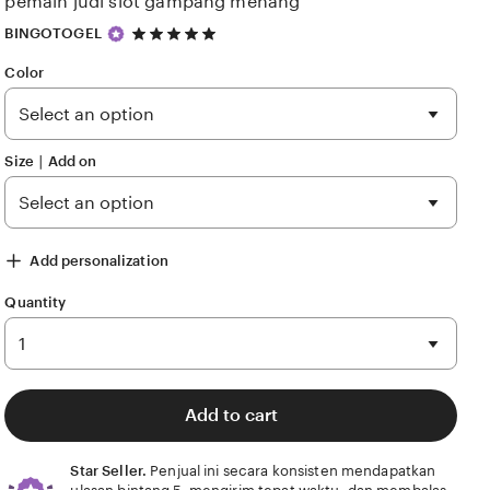
pemain judi slot gampang menang
5
BINGOTOGEL
out
of
Color
5
stars
Size ∣ Add on
Add personalization
Quantity
Add to cart
Star Seller.
Penjual ini secara konsisten mendapatkan