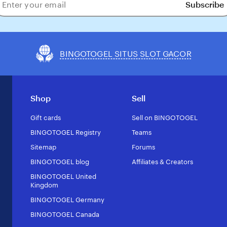
Subscribe
ter
our
ail
BINGOTOGEL SITUS SLOT GACOR
Shop
Sell
Gift cards
Sell on BINGOTOGEL
BINGOTOGEL Registry
Teams
Sitemap
Forums
BINGOTOGEL blog
Affiliates & Creators
BINGOTOGEL United
Kingdom
BINGOTOGEL Germany
BINGOTOGEL Canada