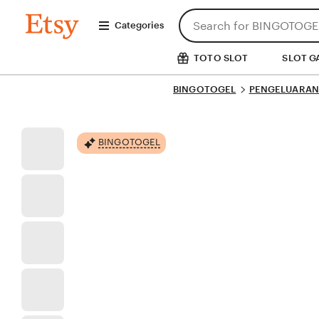
Skip
Search
BINGOTOGEL
to
Categories
for
Content
items
or
TOTO SLOT
SLOT G
shops
BINGOTOGEL
PENGELUARAN 
BINGOTOGEL