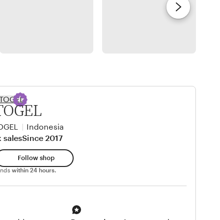
TOGEL
OGEL
|
Indonesia
 sales
Since 2017
Follow shop
ponds
within 24 hours.