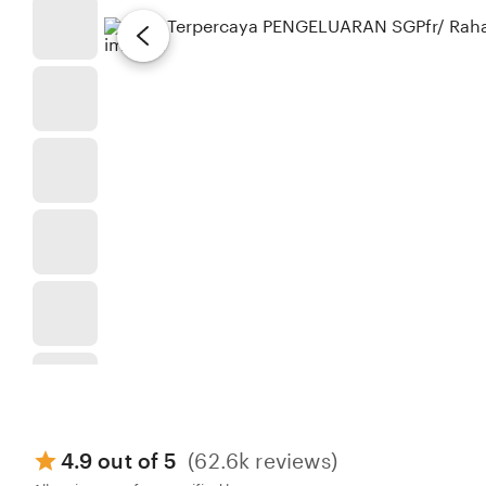
4.9 out of 5
(62.6k reviews)