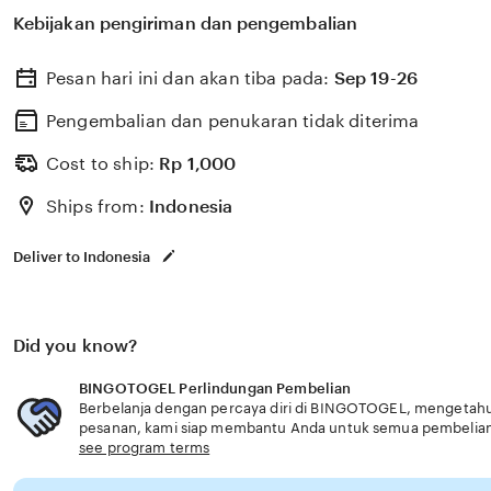
menang hari ini. Tentu BINGOTOGEL menjadi pilihan ya
Kebijakan pengiriman dan pengembalian
meraih kemenangan dengan peluang menang besar di si
terbaik hari ini tahun 2025 minimal deposit 1000 rupiah.
Pesan hari ini dan akan tiba pada:
Sep 19-26
Pengembalian dan penukaran tidak diterima
Cost to ship:
Rp
1,000
Ships from:
Indonesia
Deliver to Indonesia
Did you know?
BINGOTOGEL Perlindungan Pembelian
Berbelanja dengan percaya diri di BINGOTOGEL, mengetahui 
pesanan, kami siap membantu Anda untuk semua pembelia
see program terms