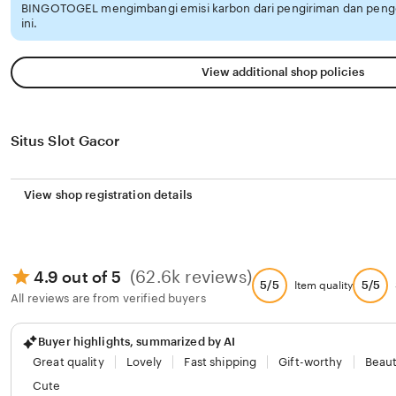
BINGOTOGEL mengimbangi emisi karbon dari pengiriman dan pen
ini.
View additional shop policies
Situs Slot Gacor
View shop registration details
(62.6k reviews)
4.9 out of 5
5/5
5/5
Item quality
All reviews are from verified buyers
Buyer highlights, summarized by AI
Great quality
Lovely
Fast shipping
Gift-worthy
Beaut
Cute