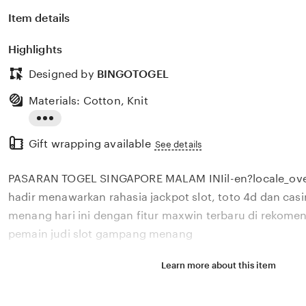
Item details
Highlights
Designed by
BINGOTOGEL
Materials: Cotton, Knit
Read
Gift wrapping available
the
See details
full
PASARAN TOGEL SINGAPORE MALAM INIil-en?locale_over
description
hadir menawarkan rahasia jackpot slot, toto 4d dan ca
menang hari ini dengan fitur maxwin terbaru di rekom
pemain judi slot gampang menang
Learn more about this item
Disebut sebagai situs gacor toto slot terpercaya, BIN
berbagai jenis games slot online dengan tingkat keme