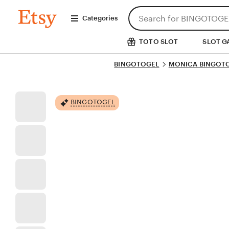
Skip
Search
BINGOTOGEL
to
Categories
for
Content
items
or
TOTO SLOT
SLOT G
shops
BINGOTOGEL
MONICA BINGOTO
BINGOTOGEL