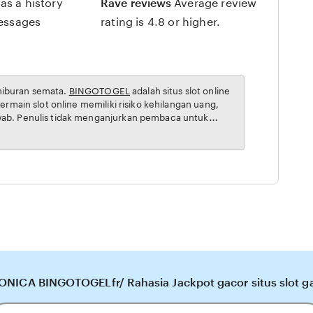
as a history
Rave reviews
Average review
messages
rating is 4.8 or higher.
 hiburan semata.
BINGOTOGEL
adalah situs slot online
ermain slot online memiliki risiko kehilangan uang,
wab. Penulis tidak menganjurkan pembaca untuk
menangan maupun kekalahan sepenuhnya bergantung
 masing-masing individu.
ONICA BINGOTOGELfr/ Rahasia Jackpot gacor situs slot ga