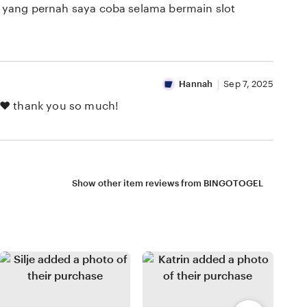
ni yang pernah saya coba selama bermain slot
Hannah
Sep 7, 2025
Gokil parah si ini situs gacor, buat aku langsung jatuh ❤️ thank you so much!
Show other item reviews from BINGOTOGEL