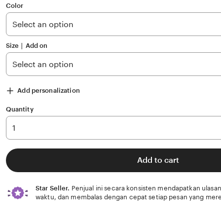
of
Color
5
stars
Size ∣ Add on
Add personalization
Quantity
Add to cart
Star Seller.
Penjual ini secara konsisten mendapatkan ulasan
waktu, dan membalas dengan cepat setiap pesan yang mere