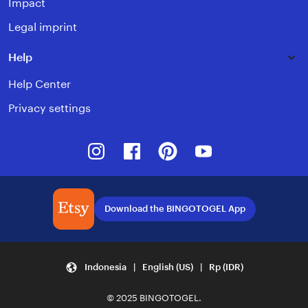
Impact
Legal imprint
Help
Help Center
Privacy settings
Instagram
Facebook
Pinterest
Youtube
Download the BINGOTOGEL App
Indonesia | English (US) | Rp (IDR)
© 2025 BINGOTOGEL.