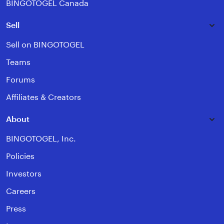
BINGOTOGEL Canada
Sell
Sell on BINGOTOGEL
Teams
Forums
Affiliates & Creators
About
BINGOTOGEL, Inc.
Policies
Investors
Careers
Press