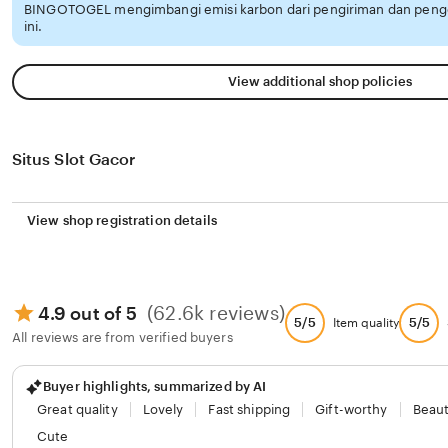
BINGOTOGEL mengimbangi emisi karbon dari pengiriman dan pen
ini.
View additional shop policies
Situs Slot Gacor
View shop registration details
(62.6k reviews)
4.9 out of 5
5/5
5/5
Item quality
All reviews are from verified buyers
Buyer highlights, summarized by AI
Great quality
Lovely
Fast shipping
Gift-worthy
Beaut
Cute