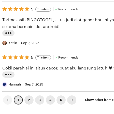
v
s
i
5
t
5
Recommends
This item
out
e
i
of
Terimakasih BINGOTOGEL, situs judi slot gacor hari ini 
5
w
n
stars
selama bermain slot android!
b
g
y
r
L
M
e
i
Katie
Sep 7, 2025
e
v
s
l
i
5
t
5
Recommends
This item
out
i
e
i
of
Gokil par
5
s
w
n
stars
s
b
g
L
a
y
r
i
Hannah
Sep 7, 2025
K
L
e
s
e
e
v
t
Previous
Next
2
3
4
5
Show other item
1
page
page
r
s
i
i
n
l
e
n