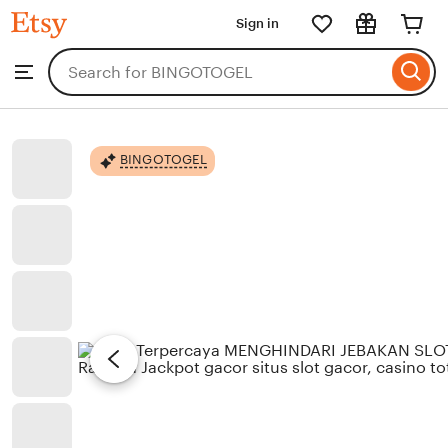
BINGOTOGEL
Sign in
Skip
to
Search
Browse
ontent
for
items
or
shops
BINGOTOGEL