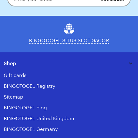
Enter
your
email
BINGOTOGEL SITUS SLOT GACOR
Shop
Gift cards
BINGOTOGEL Registry
Sitemap
BINGOTOGEL blog
BINGOTOGEL United Kingdom
BINGOTOGEL Germany